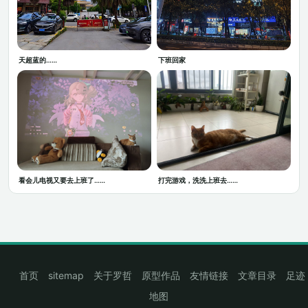
天超蓝的……
下班回家
看会儿电视又要去上班了……
打完游戏，洗洗上班去……
首页
sitemap
关于罗哲
原型作品
友情链接
文章目录
足迹
地图