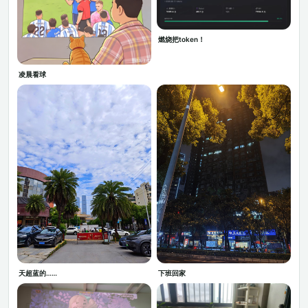
燃烧把token！
凌晨看球
天超蓝的……
下班回家