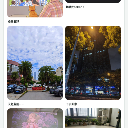
燃烧把token！
凌晨看球
天超蓝的……
下班回家