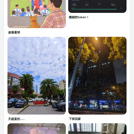
燃烧把token！
凌晨看球
天超蓝的……
下班回家