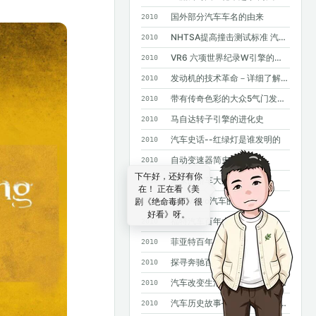
国外部分汽车车名的由来
2010
NHTSA提高撞击测试标准 汽车安全要求进一步提高
2010
VR6 六项世界纪录W引擎的基础
2010
发动机的技术革命－详细了解GDI
2010
带有传奇色彩的大众5气门发动机
2010
马自达转子引擎的进化史
2010
汽车史话--红绿灯是谁发明的
2010
自动变速器简史
2010
下午好，还好有你
未来的轿车大灯
2010
在！ 正在看《美
四款Volvo汽车的诞生
剧《绝命毒师》很
2010
好看》呀。
福特汽车百年大事记
2010
菲亚特百年史
2010
探寻奔驰百年基因--斯图加特奔驰总部采访手记
2010
汽车改变生活--汽车发明100年史话
2010
汽车历史故事——MPV风雨20年
2010