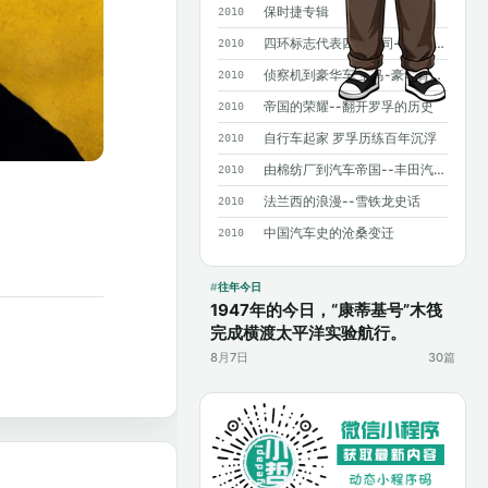
保时捷专辑
2010
四环标志代表四个公司——奥迪历史概述
2010
侦察机到豪华车 宝马-豪华背后沧桑曲折
2010
帝国的荣耀--翻开罗孚的历史
2010
自行车起家 罗孚历练百年沉浮
2010
由棉纺厂到汽车帝国--丰田汽车发展史
2010
法兰西的浪漫--雪铁龙史话
2010
中国汽车史的沧桑变迁
2010
往年今日
1947年的今日，“康蒂基号”木筏
完成横渡太平洋实验航行。
8月7日
30篇