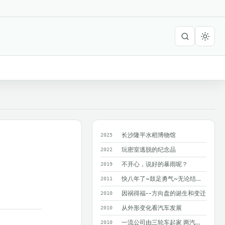
长沙隆平水稻博物馆
2025
玩密室逃脱的纪念品
2022
不开心，说好的暴雨呢？
2019
快八年了~鼓足勇气~无论结果如何~只求...
2011
因祸得福--方向盘的诞生和变迁
2010
从外形变化看汽车发展
2010
一流公司由三轮车起家 两汽车巨人造就奔驰
2010