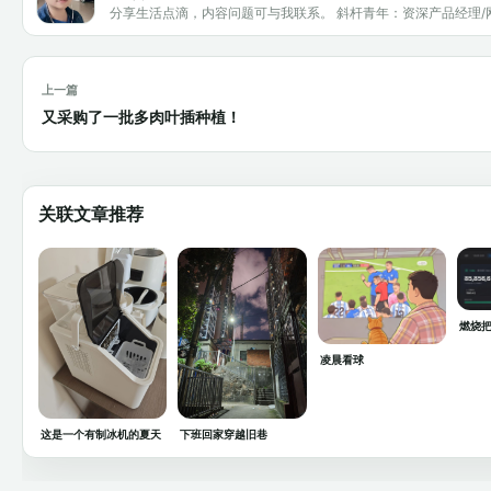
分享生活点滴，内容问题可与我联系。 斜杆青年：资深产品经理/
上一篇
又采购了一批多肉叶插种植！
关联文章推荐
燃烧把
凌晨看球
这是一个有制冰机的夏天
下班回家穿越旧巷