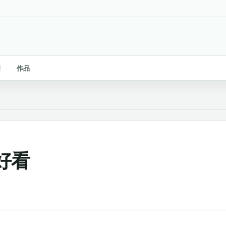
链
作品
好看