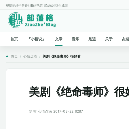
观影记录
抖音作品
B站动态
旧站
长沙话生成器
首页
『小哲说』
文章
音乐
足迹
关于
友
首页
/
心情点滴
/
美剧《绝命毒师》很好看
美剧《绝命毒师》很
罗 哲
心情点滴
2017-03-22
6287