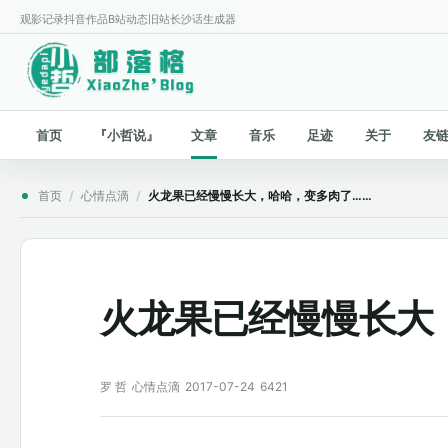
观影记录
抖音作品
B站动态
旧站
长沙话生成器
首页
『小哲说』
文章
音乐
足迹
关于
友
首页
/
心情点滴
/
火龙果已经慢慢长大，哈哈，变多肉了……
火龙果已经慢慢长大
罗 哲
心情点滴
2017-07-24
6421