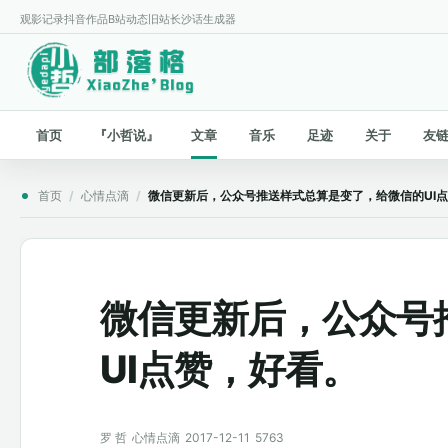
观影记录
抖音作品
B站动态
旧站
长沙话生成器
首页
『小哲说』
文章
音乐
足迹
关于
友
首页
/
心情点滴
/
微信更新后，公众号推送样式总算是变了，给微信的UI
微信更新后，公众号
UI点赞，好看。
罗 哲
心情点滴
2017-12-11
5763