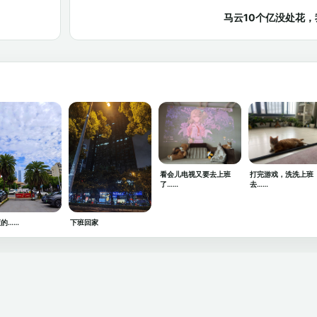
马云10个亿没处花
看会儿电视又要去上班
打完游戏，洗洗上班
了……
去……
的……
下班回家