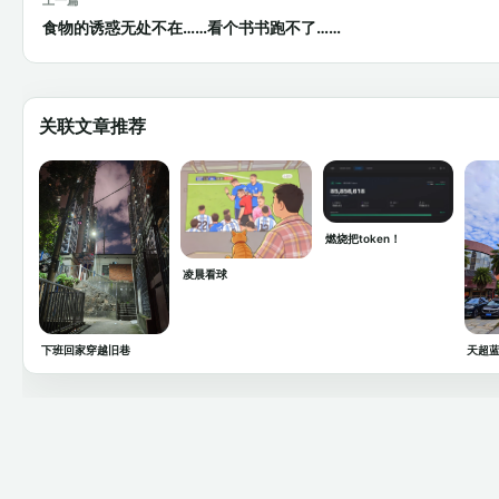
食物的诱惑无处不在……看个书书跑不了……
关联文章推荐
燃烧把token！
凌晨看球
下班回家穿越旧巷
天超蓝