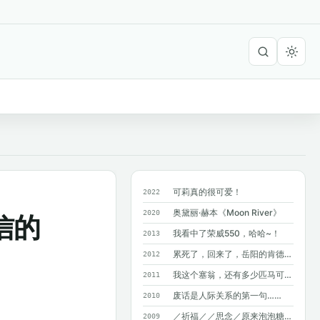
可莉真的很可爱！
2022
奥黛丽·赫本《Moon River》
2020
信的
我看中了荣威550，哈哈~！
2013
累死了，回来了，岳阳的肯德基附近没有麦...
2012
我这个塞翁，还有多少匹马可以丢掉呢？
2011
废话是人际关系的第一句……
2010
／祈福／／思念／原来泡泡糖不能吞呀~
2009