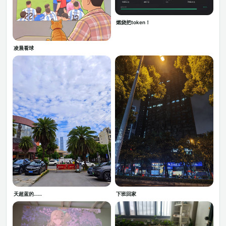
燃烧把token！
凌晨看球
天超蓝的……
下班回家