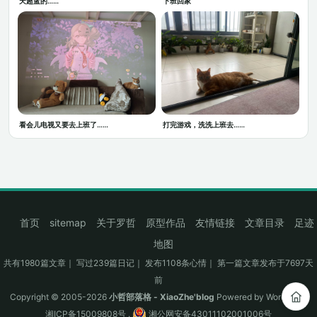
天超蓝的……
下班回家
看会儿电视又要去上班了……
打完游戏，洗洗上班去……
首页
sitemap
关于罗哲
原型作品
友情链接
文章目录
足迹
地图
共有1980篇文章｜ 写过239篇日记｜ 发布1108条心情｜ 第一篇文章发布于7697天
前
Copyright © 2005-2026
小哲部落格 - XiaoZhe'blog
Powered by
WordPress
湘ICP备15009808号
.
湘公网安备43011102001006号