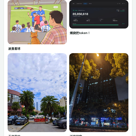
燃烧把token！
凌晨看球