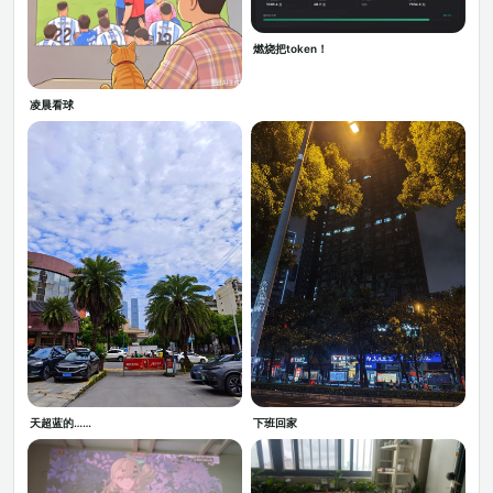
燃烧把token！
凌晨看球
天超蓝的……
下班回家