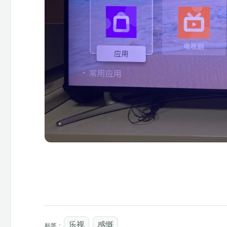
乐视
感慨
标签：