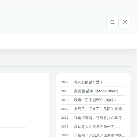
可莉真的很可爱！
2022
奥黛丽·赫本《Moon River》
2020
我看中了荣威550，哈哈~！
2013
累死了，回来了，岳阳的肯德基附近没有麦...
2012
我这个塞翁，还有多少匹马可以丢掉呢？
2011
废话是人际关系的第一句……
2010
／祈福／／思念／原来泡泡糖不能吞呀~
2009