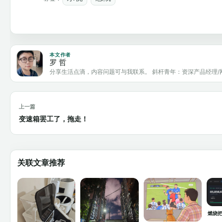
本文作者
罗 哲
分享生活点滴，内容问题可与我联系。 斜杆青年：资深产品经理/
上一篇
变速箱罢工了，拖走！
关联文章推荐
燃烧把