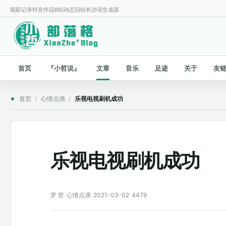
观影记录
抖音作品
B站动态
旧站
长沙话生成器
首页
『小哲说』
文章
音乐
足迹
关于
友
首页
/
心情点滴
/
乐视电视刷机成功
乐视电视刷机成功
罗 哲
心情点滴
2021-03-02
4479