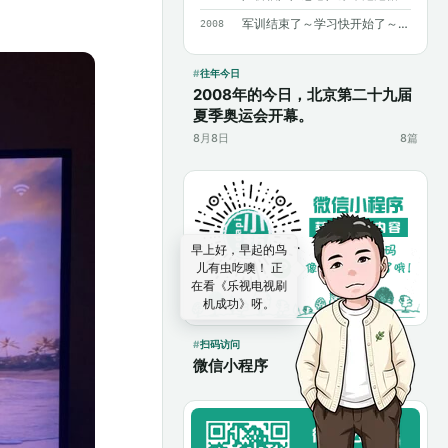
军训结束了～学习快开始了～加油～加油～
2008
往年今日
2008年的今日，北京第二十九届
夏季奥运会开幕。
8月8日
8篇
早上好，早起的鸟
儿有虫吃噢！ 正
在看《乐视电视刷
机成功》呀。
扫码访问
微信小程序