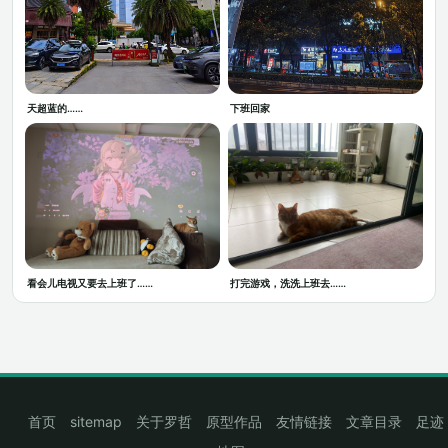
天超蓝的……
下班回家
看会儿电视又要去上班了……
打完游戏，洗洗上班去……
首页
sitemap
关于罗哲
原型作品
友情链接
文章目录
足迹