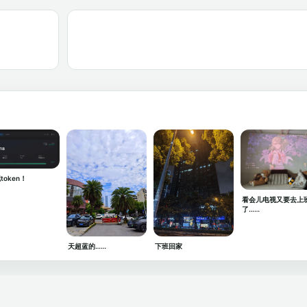
token！
看会儿电视又要去上
了……
天超蓝的……
下班回家