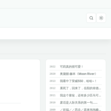
可莉真的很可爱！
2022
奥黛丽·赫本《Moon River》
2020
我看中了荣威550，哈哈~！
2013
累死了，回来了，岳阳的肯德基附近没有麦...
2012
我这个塞翁，还有多少匹马可以丢掉呢？
2011
废话是人际关系的第一句……
2010
／祈福／／思念／原来泡泡糖不能吞呀~
2009