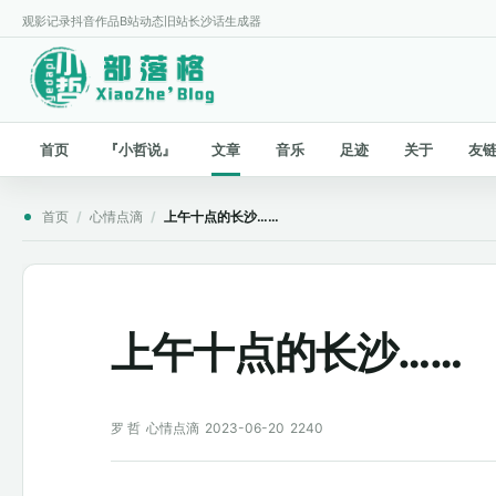
观影记录
抖音作品
B站动态
旧站
长沙话生成器
首页
『小哲说』
文章
音乐
足迹
关于
友
首页
/
心情点滴
/
上午十点的长沙……
上午十点的长沙……
罗 哲
心情点滴
2023-06-20
2240