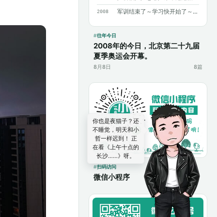
军训结束了～学习快开始了～加油～加油～
2008
往年今日
2008年的今日，北京第二十九届
夏季奥运会开幕。
8月8日
8篇
你也是夜猫子？还
不睡觉，明天和小
哲一样迟到！ 正
在看《上午十点的
长沙……》呀。
扫码访问
微信小程序