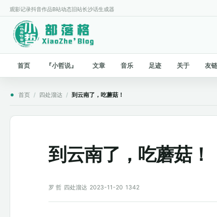
观影记录
抖音作品
B站动态
旧站
长沙话生成器
首页
『小哲说』
文章
音乐
足迹
关于
友
首页
/
四处溜达
/
到云南了，吃蘑菇！
到云南了，吃蘑菇！
罗 哲
四处溜达
2023-11-20
1342