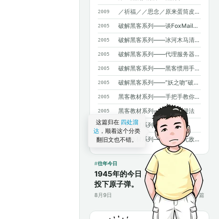
／祈福／／思念／原来蛋筒皮能吃呀~
2009
破解黑客系列——谈FoxMail和OICQ泄密
2005
破解黑客系列——冰河木马清除法
2005
破解黑客系列——代理服务器藏IP（高手免看）
2005
破解黑客系列——黑客惯用手法揭密
2005
破解黑客系列——“妖之吻”破解法二则
2005
黑客教材系列——手把手教你NT入侵
2005
黑客教材系列——口令入侵法
2005
这篇归在
四处溜
黑客教材系列——密码知识
2005
达
，顺着这个分类
黑客教材系列——BBS的无敌杀手
翻旧文也不错。
2005
往年今日
1945年的今日，美国在日本长崎
投下原子弹。
8月9日
17篇