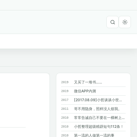
又买了一堆书……
2019
微信APP内测
2019
[2017.08.09]小哲谈谈小世界六度分隔理论
2017
哥不用隐身，照样没人烦我。
2011
常常告诫自己不要在一棵树上吊死，结果…...
2010
小哲整理超级精辟短句112条！
2010
第一流的人做第一流的事
2010