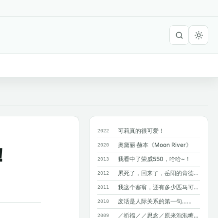
可莉真的很可爱！
2022
奥黛丽·赫本《Moon River》
2020
！
我看中了荣威550，哈哈~！
2013
累死了，回来了，岳阳的肯德基附近没有麦...
2012
我这个塞翁，还有多少匹马可以丢掉呢？
2011
废话是人际关系的第一句……
2010
／祈福／／思念／原来泡泡糖不能吞呀~
2009