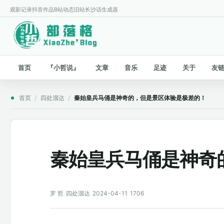
观影记录
抖音作品
B站动态
旧站
长沙话生成器
首页
『小哲说』
文章
音乐
足迹
关于
友
首页
/
四处溜达
/
秦始皇兵马俑是神奇的，但是景区体验是极差的！
秦始皇兵马俑是神奇
罗 哲
四处溜达
2024-04-11
1706