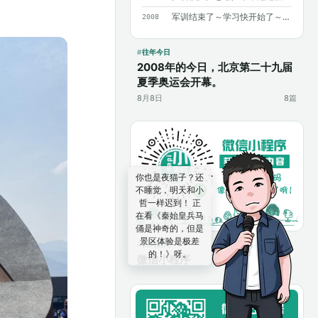
军训结束了～学习快开始了～加油～加油～
2008
往年今日
2008年的今日，北京第二十九届
夏季奥运会开幕。
8月8日
8篇
这篇归在
四处溜
达
，顺着这个分类
翻旧文也不错。
扫码访问
微信小程序