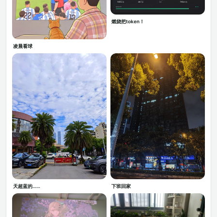
燃烧把token！
凌晨看球
天超蓝的……
下班回家