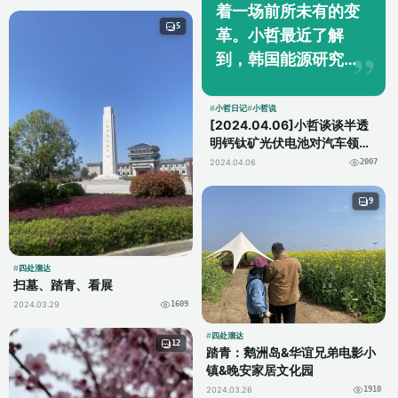
着一场前所未有的变
5
革。小哲最近了解
到，韩国能源研究所
（KIER）在2023年
10月的《先进能源材
小哲日记
小哲说
[2024.04.06]小哲谈谈半透
料》（Advanced
明钙钛矿光伏电池对汽车领域
Energy Materials）
的未来畅想
2024.04.06
2007
期刊上发表的研究成
果，这...
9
四处溜达
扫墓、踏青、看展
2024.03.29
1609
四处溜达
12
踏青：鹅洲岛&华谊兄弟电影小
镇&晚安家居文化园
2024.03.26
1910