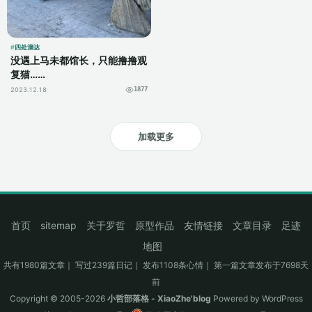
四处溜达
没遇上马未都馆长，只能撸撸观
复猫……
2023.12.18
1877
加载更多
首页
sitemap
关于罗哲
原型作品
友情链接
文章目录
足迹
地图
共有1980篇文章｜ 写过239篇日记｜ 发布1108条心情｜ 第一篇文章发布于7698天
前
Copyright © 2005-2026
小哲部落格 - XiaoZhe'blog
Powered by
WordPress