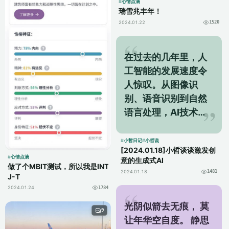
心情点滴
瑞雪兆丰年！
2024.01.22
1520
在过去的几年里，人
工智能的发展速度令
人惊叹。从图像识
别、语音识别到自然
语言处理，AI技术在
各个领域都取得了令
人瞩目的成就。而现
小哲日记
小哲说
[2024.01.18]小哲谈谈激发创
在，一种全新的AI技
心情点滴
意的生成式AI
做了个MBIT测试，所以我是INT
术正在崭露头角，那
2024.01.18
1481
J-T
就是生成式AI。 生...
2024.01.24
1784
光阴似箭去无痕， 莫
9
让年华空自度。 静思