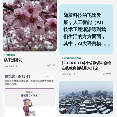
随着科技的飞速发
展，人工智能（AI）
技术正逐渐渗透到我
们生活的方方面面，
其中，AI大语言模型
和生成式AI等作为人
四处溜达
工智能领域的几个重
小哲日记
小哲说
橘子洲赏花
[2024.03.14]小哲谈谈AI会给
要分支，其在在线教
2024.03.15
2141
在线教育领域带来什么
育领域的应用前景日
2024.03.14
2001
益广阔。本文旨在...