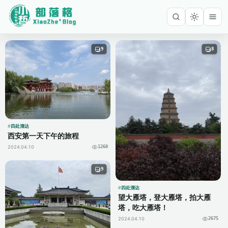
9
8
四处溜达
西安第一天下午的旅程
2024.04.10
1260
9
四处溜达
望大雁塔，登大雁塔，拍大雁
塔，吃大雁塔！
2024.04.10
2675