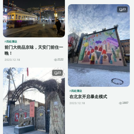
23
四处溜达
前门大街品京味，天安门前住一
晚！
2023.12.18
2122
23
四处溜达
在北京开启暴走模式
2023.12.18
1887