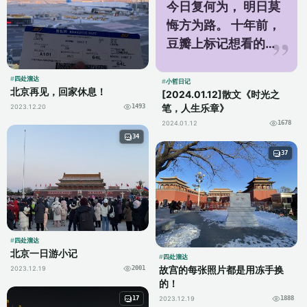
今日复何为， 明日莫
悔方为路。 十年前，
豆瓣上标记想看的电
影《莫扎特传》赫然
在目。今终得以观
四处溜达
小哲日记
北京再见，回家休息！
[2024.01.12]散文《时光之
之，我不禁感慨万
笔，人生乐章》
2023.12.20
1493
千。时光荏苒，岁月
2024.01.12
1678
如梭，转眼间已...
34
37
四处溜达
北京一日游小记
四处溜达
故宫的每张照片都是用冻手换
2023.12.19
2001
的！
2023.12.19
17
1888