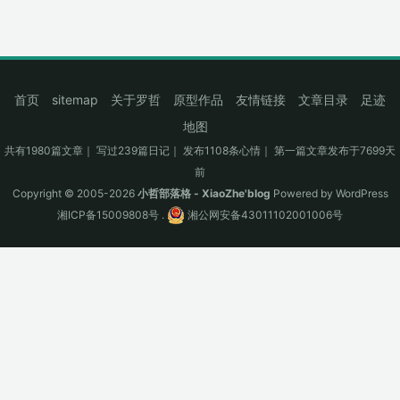
首页
sitemap
关于罗哲
原型作品
友情链接
文章目录
足迹
地图
共有1980篇文章｜ 写过239篇日记｜ 发布1108条心情｜ 第一篇文章发布于7699天
前
Copyright © 2005-2026
小哲部落格 - XiaoZhe'blog
Powered by
WordPress
湘ICP备15009808号
.
湘公网安备43011102001006号