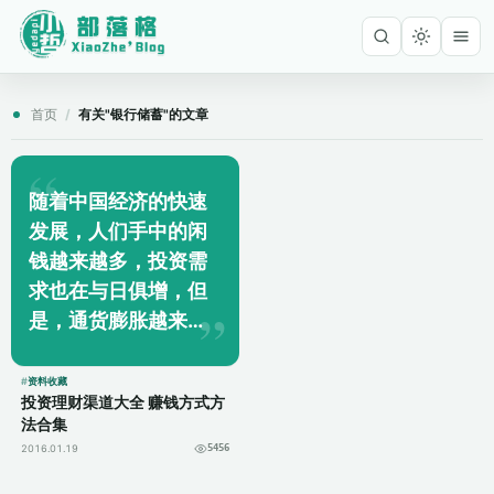
首页
/
有关"银行储蓄"的文章
随着中国经济的快速
发展，人们手中的闲
钱越来越多，投资需
求也在与日俱增，但
是，通货膨胀越来越
厉害，投资人存在银
行里的钱在不断贬
资料收藏
投资理财渠道大全 赚钱方式方
值，这迫使投资人不
法合集
得不去选择其它的理
2016.01.19
5456
财产品，于是，投...