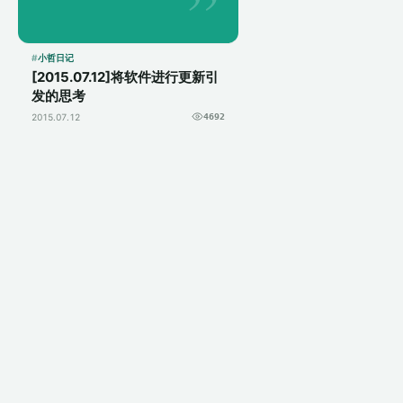
对比度，这样看上去东
西都显得很干净，国产
电影或者电视剧的...
小哲日记
[2015.07.12]将软件进行更新引
发的思考
2015.07.12
4692