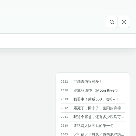
可莉真的很可爱！
2022
奥黛丽·赫本《Moon River》
2020
我看中了荣威550，哈哈~！
2013
累死了，回来了，岳阳的肯德基附近没有麦...
2012
我这个塞翁，还有多少匹马可以丢掉呢？
2011
废话是人际关系的第一句……
2010
／祈福／／思念／原来泡泡糖不能吞呀~
2009