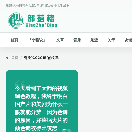
观影记录
抖音作品
B站动态
旧站
长沙话生成器
首页
『小哲说』
文章
音乐
足迹
关于
友
首页
/
有关"CC2015"的文章
今天看到了大师的视频
调色教程，我终于明白
国产片和美剧为什么一
眼就能分辨，因为色调
的原因，好莱坞大片的
颜色调校得比较黑，高