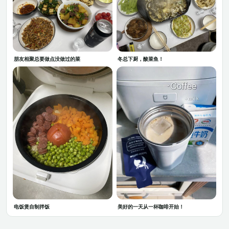
冬总下厨，酸菜鱼！
朋友相聚总要做点没做过的菜
电饭煲自制拌饭
美好的一天从一杯咖啡开始！