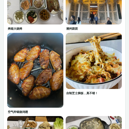
烤箱大烧烤
潮州跟团
自制芝士焗饭，真不错！
空气炸锅做鸡翅