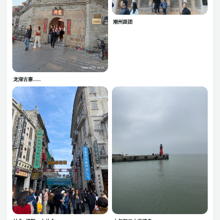
潮州跟团
龙湖古寨……