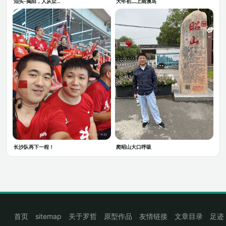
汕头-揭阳，人从众…
大年初二上南澳岛
长沙队再下一程！
爬昭山大口呼吸
首页
sitemap
关于罗哲
原型作品
友情链接
文章目录
足迹