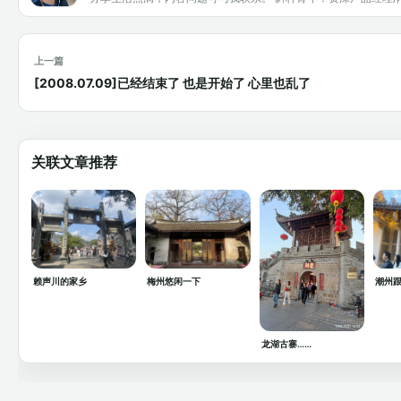
上一篇
[2008.07.09]已经结束了 也是开始了 心里也乱了
关联文章推荐
赖声川的家乡
梅州悠闲一下
潮州
龙湖古寨……