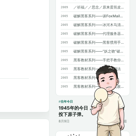
／祈福／／思念／原来蛋筒皮能吃呀~
2009
破解黑客系列——谈FoxMail和OICQ泄密
2005
破解黑客系列——冰河木马清除法
2005
破解黑客系列——代理服务器藏IP（高手免看）
2005
破解黑客系列——黑客惯用手法揭密
2005
破解黑客系列——“妖之吻”破解法二则
2005
黑客教材系列——手把手教你NT入侵
2005
黑客教材系列——口令入侵法
2005
黑客教材系列——密码知识
2005
黑客教材系列——BBS的无敌杀手
2005
往年今日
1945年的今日，美国在日本长崎
投下原子弹。
8月9日
17篇