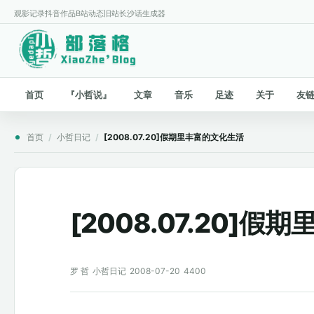
观影记录
抖音作品
B站动态
旧站
长沙话生成器
首页
『小哲说』
文章
音乐
足迹
关于
友
首页
/
小哲日记
/
[2008.07.20]假期里丰富的文化生活
[2008.07.20]
罗 哲
小哲日记
2008-07-20
4400