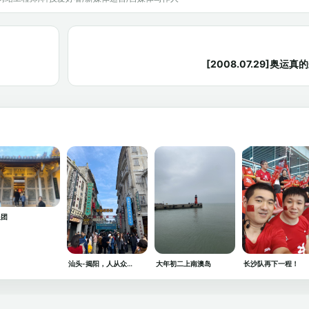
[2008.07.29]奥运
跟团
汕头-揭阳，人从众…
大年初二上南澳岛
长沙队再下一程！