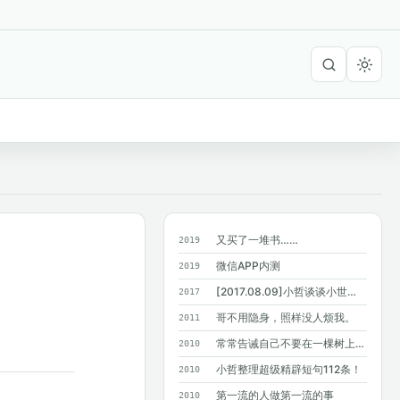
又买了一堆书……
2019
微信APP内测
2019
[2017.08.09]小哲谈谈小世界六度分隔理论
2017
哥不用隐身，照样没人烦我。
2011
常常告诫自己不要在一棵树上吊死，结果…...
2010
小哲整理超级精辟短句112条！
2010
第一流的人做第一流的事
2010