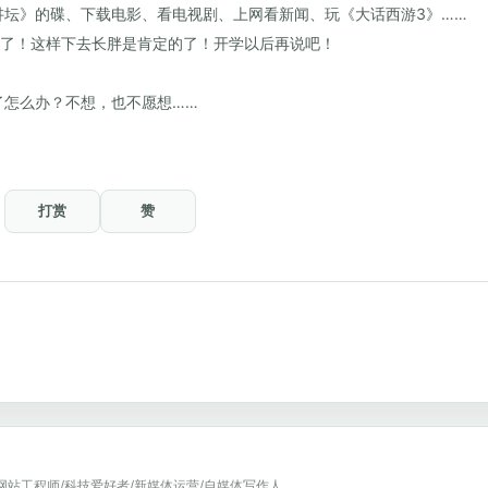
讲坛》的碟、下载电影、看电视剧、上网看新闻、玩《大话西游3》……
能了！这样下去长胖是肯定的了！开学以后再说吧！
！
了怎么办？不想，也不愿想……
打赏
赞
网站工程师/科技爱好者/新媒体运营/自媒体写作人