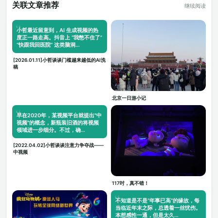
关联文章推荐
继续阅读
小哲最近留意到，AI 生成视频的热
度正一路走高。抖音上 “我憋不住了”
“快跟我回医院” 这类脑洞…
[2026.01.11]小哲谈谈门槛越来越低的AI洗
稿
北京一日游小记
早在2020年，某视频平台就提出"中
视频"的概念，新瓶装旧酒的将视频
领域进一步细分。不过，确…
[2022.04.02]小哲谈谈注意力争夺战——
中视频
117吋，真不错！
不知道是不是“年事已高”的缘故，每
当临近年末之际，总透着一丝忧伤。
本想感性一通，但是太久…