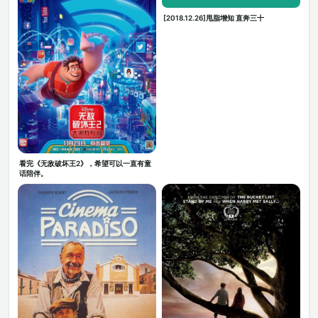
[2018.12.26]甩脂增知 直奔三十
看完《无敌破坏王2》，希望可以一直有童
话陪伴。