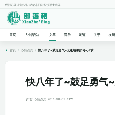
观影记录
抖音作品
B站动态
旧站
长沙话生成器
首页
『小哲说』
文章
音乐
足迹
关于
友
首页
/
心情点滴
/
快八年了~鼓足勇气~无论结果如何~只求...
快八年了~鼓足勇气~
罗 哲
心情点滴
2011-08-07
4121