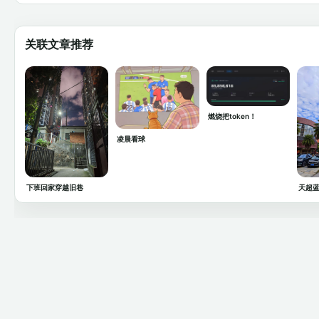
关联文章推荐
燃烧把token！
凌晨看球
下班回家穿越旧巷
天超蓝