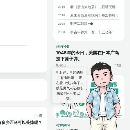
看《唐山大地震》，眼睛哭肿了……
2010
原来蛋筒皮能吃啊！每次挤得满手都是……
2010
明天军训啦~●
2008
宇宙年龄为一百二十五亿年
2008
往年今日
1945年的今日，美国在日本广岛
投下原子弹。
8月6日
11篇
早上好，早起的鸟
儿有虫吃噢！ 正
在看《快八年了~
鼓足勇气~无论结
果如何~只求...》
呀。
下一篇
有多少匹马可以丢掉呢？
扫码访问