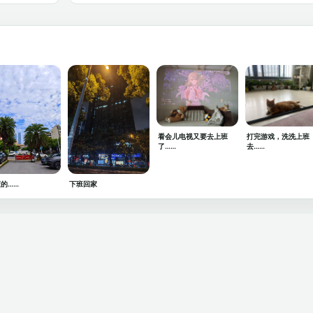
看会儿电视又要去上班
打完游戏，洗洗上班
了……
去……
的……
下班回家