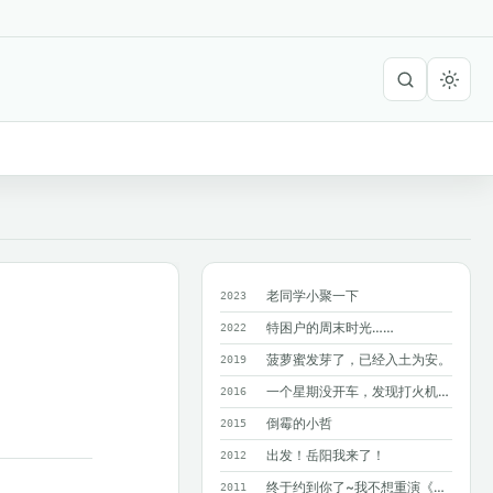
老同学小聚一下
2023
特困户的周末时光……
2022
菠萝蜜发芽了，已经入土为安。
2019
一个星期没开车，发现打火机在暴晒的车里爆了！?
2016
倒霉的小哲
2015
出发！岳阳我来了！
2012
终于约到你了~我不想重演《同桌的你》M...
2011