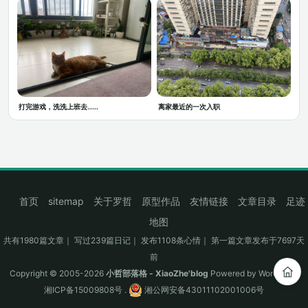
打完游戏，洗洗上班去……
离家最近的一次入职
首页
sitemap
关于罗哲
原型作品
友情链接
文章目录
足迹
地图
共有1980篇文章｜ 写过239篇日记｜ 发布1108条心情｜ 第一篇文章发布于7697天
前
Copyright © 2005-2026
小哲部落格 - XiaoZhe'blog
Powered by
WordPress
湘ICP备15009808号
.
湘公网安备43011102001006号