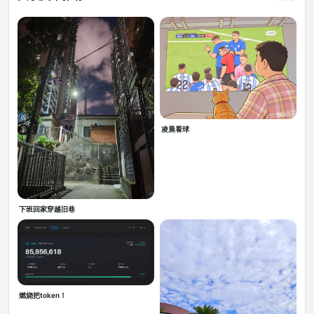
凌晨看球
下班回家穿越旧巷
燃烧把token！