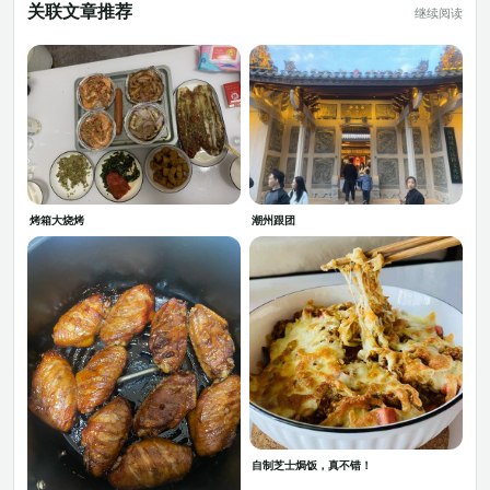
关联文章推荐
继续阅读
烤箱大烧烤
潮州跟团
自制芝士焗饭，真不错！