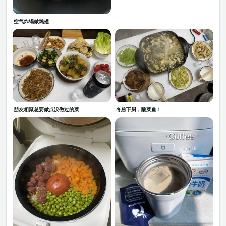
空气炸锅做鸡翅
冬总下厨，酸菜鱼！
朋友相聚总要做点没做过的菜