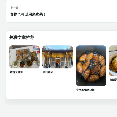
上一篇
食物也可以用来卖萌！
关联文章推荐
烤箱大烧烤
潮州跟团
自制
空气炸锅做鸡翅