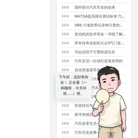
国外部分汽车车名的由来
2010
NHTSA提高撞击测试标准 汽车安全要求进一步提高
2010
VR6 六项世界纪录W引擎的基础
2010
发动机的技术革命－详细了解GDI
2010
带有传奇色彩的大众5气门发动机
2010
马自达转子引擎的进化史
2010
汽车史话--红绿灯是谁发明的
2010
自动变速器简史
2010
未来的轿车大灯
2010
四款Volvo汽车的诞生
2010
福特汽车百年大事记
2010
菲亚特百年史
2010
探寻奔驰百年基因--斯图加特奔驰总部采访手记
2010
汽车改变生活--汽车发明100年史话
2010
汽车历史故事——MPV风雨20年
2010