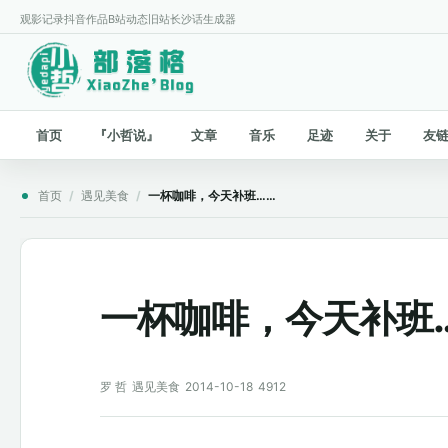
观影记录
抖音作品
B站动态
旧站
长沙话生成器
首页
『小哲说』
文章
音乐
足迹
关于
友
首页
/
遇见美食
/
一杯咖啡，今天补班……
一杯咖啡，今天补班
罗 哲
遇见美食
2014-10-18
4912