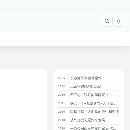
长沙隆平水稻博物馆
2025
玩密室逃脱的纪念品
2022
不开心，说好的暴雨呢？
2019
快八年了~鼓足勇气~无论结果如何~只求...
2011
因祸得福--方向盘的诞生和变迁
2010
从外形变化看汽车发展
2010
一流公司由三轮车起家 两汽车巨人造就奔驰
2010