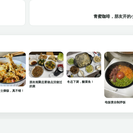
青蜜咖啡，朋友开的小
冬总下厨，酸菜鱼！
朋友相聚总要做点没做过
的菜
芝士焗饭，真不错！
电饭煲自制拌饭