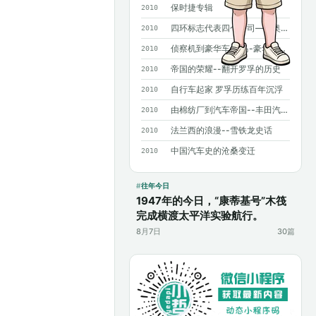
保时捷专辑
2010
四环标志代表四个公司——奥迪历史概述
2010
侦察机到豪华车 宝马-豪华背后沧桑曲折
2010
帝国的荣耀--翻开罗孚的历史
2010
自行车起家 罗孚历练百年沉浮
2010
由棉纺厂到汽车帝国--丰田汽车发展史
2010
法兰西的浪漫--雪铁龙史话
2010
中国汽车史的沧桑变迁
2010
往年今日
1947年的今日，“康蒂基号”木筏
完成横渡太平洋实验航行。
8月7日
30篇