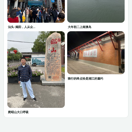
汕头-揭阳，人从众…
大年初二上南澳岛
骑行的终点恰是湘江的邀约
爬昭山大口呼吸