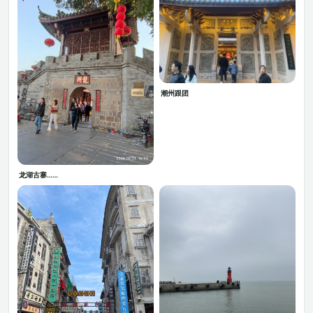
潮州跟团
龙湖古寨……