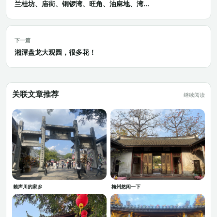
兰桂坊、庙街、铜锣湾、旺角、油麻地、湾...
下一篇
湘潭盘龙大观园，很多花！
关联文章推荐
继续阅读
赖声川的家乡
梅州悠闲一下