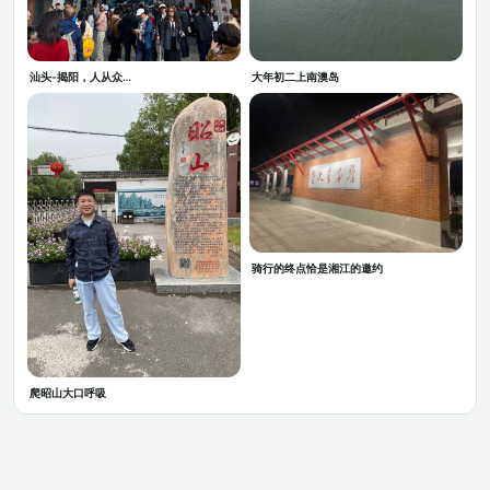
汕头-揭阳，人从众…
大年初二上南澳岛
骑行的终点恰是湘江的邀约
爬昭山大口呼吸