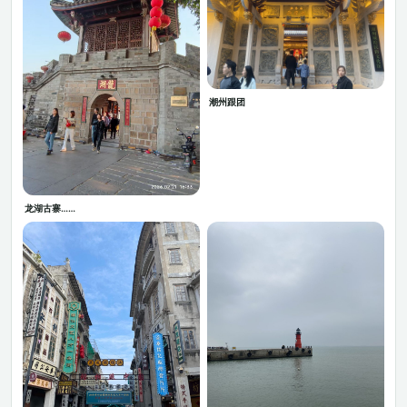
潮州跟团
龙湖古寨……