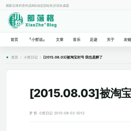
观影记录
抖音作品
B站动态
旧站
长沙话生成器
首页
『小哲说』
文章
音乐
足迹
关于
友
首页
/
小哲日记
/
[2015.08.03]被淘宝封号 我也是醉了
[2015.08.03]
罗 哲
小哲日记
2015-08-03
5012