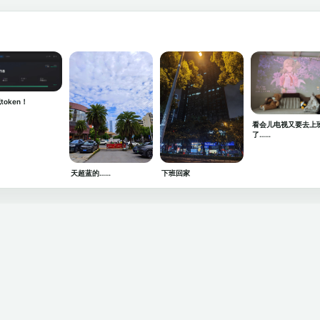
token！
看会儿电视又要去上
了……
天超蓝的……
下班回家