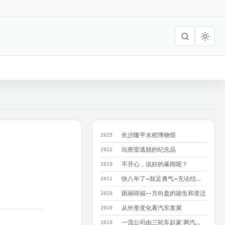
长沙隆平水稻博物馆
2025
玩密室逃脱的纪念品
2022
不开心，说好的暴雨呢？
2019
快八年了~鼓足勇气~无论结果如何~只求...
2011
因祸得福--方向盘的诞生和变迁
2010
从外形变化看汽车发展
2010
一流公司由三轮车起家 两汽车巨人造就奔驰
2010