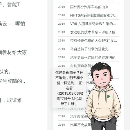
子、智能T
国外部分汽车车名的由来
2010
NHTSA提高撞击测试标准 汽车安全要求进一步提高
2010
马云……哪怕
VR6 六项世界纪录W引擎的基础
2010
发动机的技术革命－详细了解GDI
2010
带有传奇色彩的大众5气门发动机
2010
马自达转子引擎的进化史
2010
面教材给大家
汽车史话--红绿灯是谁发明的
2010
自动变速器简史
2010
以的。
你也是夜猫子？还
未来的轿车大灯
2010
不睡觉，明天和小
宝号登陆的，
四款Volvo汽车的诞生
哲一样迟到！ 正
2010
在看
福特汽车百年大事记
2010
《[2015.08.03]被
淘宝封号 我也是
开，取证难
菲亚特百年史
2010
醉了》呀。
探寻奔驰百年基因--斯图加特奔驰总部采访手记
2010
汽车改变生活--汽车发明100年史话
2010
汽车历史故事——MPV风雨20年
2010