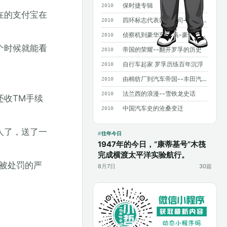
保时捷专辑
2010
在的支付宝在
四环标志代表四个公司——奥迪历史概述
2010
侦察机到豪华车 宝马-豪华背后沧桑曲折
2010
个时候就能看
帝国的荣耀--翻开罗孚的历史
2010
自行车起家 罗孚历练百年沉浮
2010
由棉纺厂到汽车帝国--丰田汽车发展史
2010
法兰西的浪漫--雪铁龙史话
2010
还收TM手续
中国汽车史的沧桑变迁
2010
人了，送了一
往年今日
1947年的今日，“康蒂基号”木筏
完成横渡太平洋实验航行。
被处罚的严
8月7日
30篇