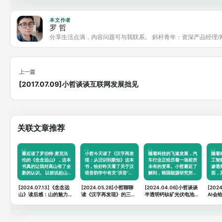
本文作者
罗 哲
分享生活点滴，内容问题可与我联系。 斜杆青年：资深产品经理/
上一篇
[2017.07.09]小哲谈谈互联网发展拙见
关联文章推荐
最近读了罗伯特·麦克法
小哲今天读了《汉字再发
随着科技的飞速发展，汽
随着
伦的《念念远山》，这本
现：从旧识到新知》这本
车行业正经历着一场前所
工智
书真的让我对高山有了全
书，恰好昨天看了关于汉
未有的变革。小哲最近了
渗透
新的认识。 以前说起山…
语音韵学中有关“洪音”…
解到，韩国能源研究所…
面，
[2024.07.13]《念念远
[2024.05.28]小哲聊聊
[2024.04.06]小哲谈谈
[202
山》读后感：山的魅力与
读《汉字再发现》的三个
半透明钙钛矿光伏电池对
AI会
人生的思考
思考
汽车领域的未来畅想
什么