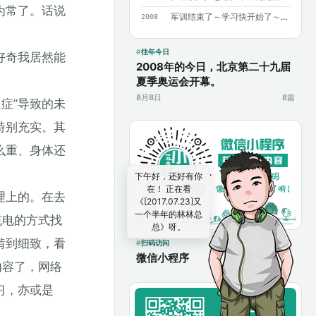
为常了。话说
军训结束了～学习快开始了～加油～加油～
2008
往年今日
好奇我居然能
2008年的今日，北京第二十九届
夏季奥运会开幕。
8月8日
8篇
症”导致的未
特别充实。其
么重、身体还
下午好，还好有你
在！ 正在看
理上的。在去
《[2017.07.23]又
一个半年的林林总
充电的方式找
总》呀。
啃到细致，看
扫码访问
微信小程序
内容了，网络
习，亦或是