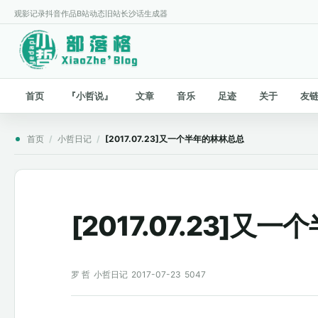
观影记录
抖音作品
B站动态
旧站
长沙话生成器
首页
『小哲说』
文章
音乐
足迹
关于
友
首页
/
小哲日记
/
[2017.07.23]又一个半年的林林总总
[2017.07.23]
罗 哲
小哲日记
2017-07-23
5047