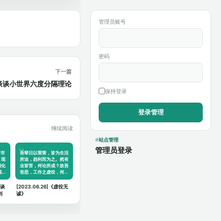
管理员账号
密码
下一篇
]小哲谈谈小世界六度分隔理论
保持登录
继续阅读
站点管理
管理员登录
于市
吾辈日以营营，皆为生活
，现
所迫，趋利而为之。然有
消化
业皆苦，何论所成？故吾
基…
尝思，工作之虚役，何…
谈谈
[2023.06.26]《虚役无
则
诚》