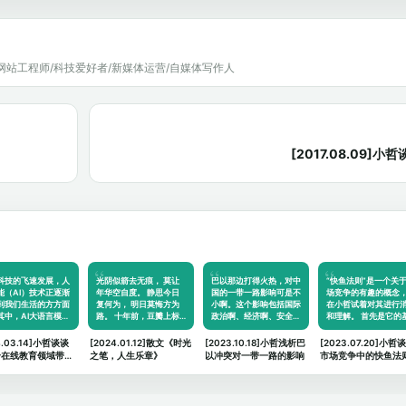
网站工程师/科技爱好者/新媒体运营/自媒体写作人
[2017.08.09
科技的飞速发展，人
光阴似箭去无痕， 莫让
巴以那边打得火热，对中
“快鱼法则”是一个关
能（AI）技术正逐渐
年华空自度。 静思今日
国的一带一路影响可是不
场竞争的有趣的概念
到我们生活的方方面
复何为， 明日莫悔方为
小啊。这个影响包括国际
在小哲试着对其进行
其中，AI大语言模…
路。 十年前，豆瓣上标
政治啊、经济啊、安全…
和理解。 首先是它的
记…
4.03.14]小哲谈谈
[2024.01.12]散文《时光
[2023.10.18]小哲浅析巴
[2023.07.20]小哲
给在线教育领域带来
之笔，人生乐章》
以冲突对一带一路的影响
市场竞争中的快鱼法