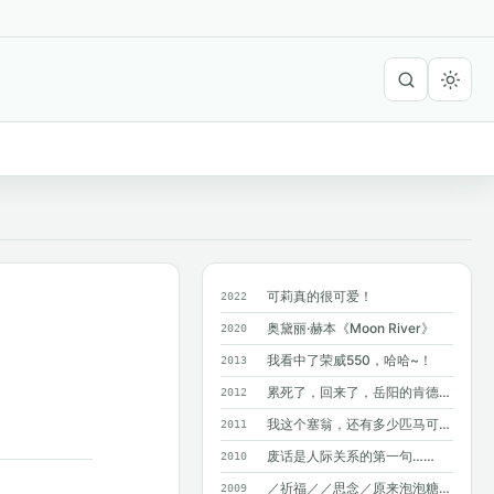
可莉真的很可爱！
2022
奥黛丽·赫本《Moon River》
2020
我看中了荣威550，哈哈~！
2013
累死了，回来了，岳阳的肯德基附近没有麦...
2012
我这个塞翁，还有多少匹马可以丢掉呢？
2011
废话是人际关系的第一句……
2010
／祈福／／思念／原来泡泡糖不能吞呀~
2009