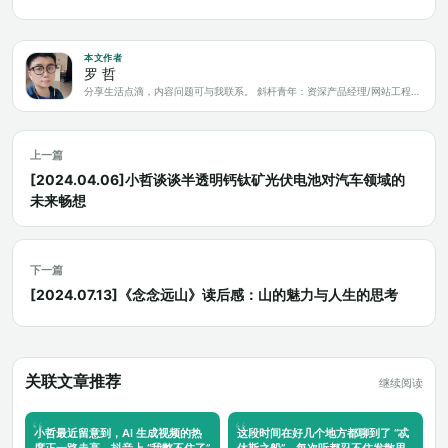
本文作者
罗 哲
分享生活点滴，内容问题可与我联系。 斜杆青年：资深产品经理/网站工程师/科技爱好者/新媒体运营/自媒体写作人
上一篇
[2024.04.06]小哲谈谈半透明钙钛矿光伏电池对汽车领域的
未来畅想
下一篇
[2024.07.13]《念念远山》读后感：山的魅力与人生的思考
关联文章推荐
继续阅读
小哲最近留意到，AI 生成视频的热
这段时间在好几个地方都聊到了 “忒
度正一路走高。抖音上 “我憋不住了”
休斯之船”，每次听都忍不住发散思