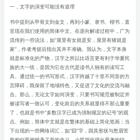
一，文字的演变可能没有道理
书中提到从甲骨文到金文，再到小篆、隶书、楷书，直
至现在我们使用的简体中文。在逆向解读过程中，广为
流传的一些说法，如“屋里有女就是安，屋里有猪就是
家”，作者考据后指出其并不准确。我认为，文字本身
就是标准化的产物，汉字之所以比语言更有利于华夏民
族的大一统，是因为它在古代是读书人独有的读写工
具。通过统一的书写形式，汉字跨越了十里不同音的方
言障碍，既保留了地域特色，又促进了文化的交流与融
合。那么，无论文字如何演变，只要书写规范被制定并
被读写者一致认可，变化前后的关系就显得不那么重要
了，也就是书中“多数汉字已成为强制规定的记号”的观
点。例如，简体中文就是在繁体的基础上简化笔画；当
下出现的一些网络词汇，如“囧”字，因其形状与愁眉苦
脸相似而被赋予了新的含义。小哲据此得出思考的结