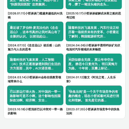
“快跟我回医院” 这类脑洞…
考，攒了一堆没头绪的念头…
[2026.01.11]小哲谈谈门槛越来越低的AI洗
[2025.10.17]小哲谈谈破解忒休斯之船的思
稿
考过程
最近读了罗伯特·麦克法伦的《念念
随着科技的飞速发展，汽车行业正经
远山》，这本书真的让我对高山有了
历着一场前所未有的变革。小哲最近
全新的认识。 以前说起山…
了解到，韩国能源研究所…
[2024.07.13]《念念远山》读后感：山的
[2024.04.06]小哲谈谈半透明钙钛矿光伏
魅力与人生的思考
电池对汽车领域的未来畅想
随着科技的飞速发展，人工智能
光阴似箭去无痕， 莫让年华空自
（AI）技术正逐渐渗透到我们生活的
度。 静思今日复何为， 明日莫悔方
方方面面，其中，AI大语言模…
为路。 十年前，豆瓣上标记…
[2024.03.14]小哲谈谈AI会给在线教育领
[2024.01.12]散文《时光之笔，人生乐
域带来什么
章》
巴以那边打得火热，对中国的一带一
“快鱼法则”是一个关于市场竞争的有
路影响可是不小啊。这个影响包括国
趣的概念，现在小哲试着对其进行消
际政治啊、经济啊、安全…
化和理解。 首先是它的基…
[2023.10.18]小哲浅析巴以冲突对一带一路
[2023.07.20]小哲谈谈市场竞争中的快鱼
的影响
法则