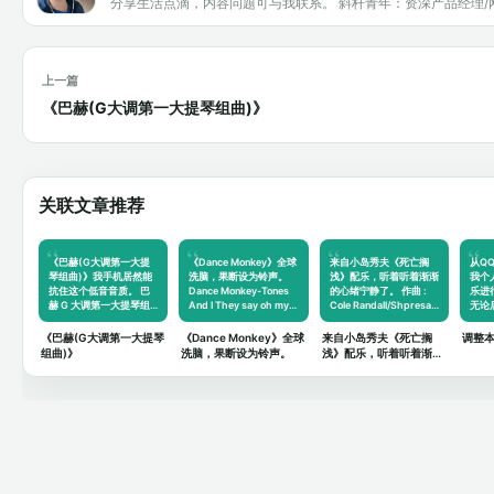
分享生活点滴，内容问题可与我联系。 斜杆青年：资深产品经理/
上一篇
《巴赫(G大调第一大提琴组曲)》
关联文章推荐
《巴赫(G大调第一大提
《Dance Monkey》全球
来自小岛秀夫《死亡搁
从Q
琴组曲)》我手机居然能
洗脑，果断设为铃声。
浅》配乐，听着听着渐渐
我个
抗住这个低音音质。 巴
Dance Monkey-Tones
的心绪宁静了。 作曲 :
乐进
赫 G 大调第一大提琴组
And I They say oh my
Cole Randall/Shpresa
无论
曲介…
god I …
Ll…
方…
《巴赫(G大调第一大提琴
《Dance Monkey》全球
来自小岛秀夫《死亡搁
调整
组曲)》
洗脑，果断设为铃声。
浅》配乐，听着听着渐渐
的心绪宁静了。