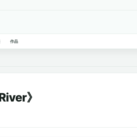
链
作品
iver》