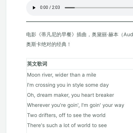
电影《蒂凡尼的早餐》插曲，奥黛丽·赫本（Audrey
奥斯卡绝对的经典！
英文歌词
Moon river, wider than a mile
I'm crossing you in style some day
Oh, dream maker, you heart breaker
Wherever you're goin', I'm goin' your way
Two drifters, off to see the world
There's such a lot of world to see