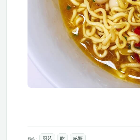
厨艺
吃
感慨
标签：