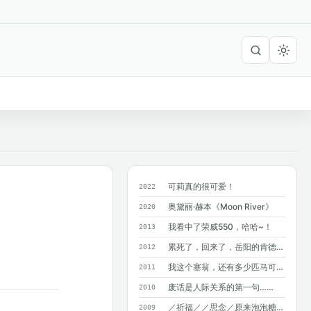
可莉真的很可爱！
2022
奥黛丽·赫本《Moon River》
2020
我看中了荣威550，哈哈~！
2013
累死了，回来了，岳阳的肯德基附近没有麦...
2012
我这个塞翁，还有多少匹马可以丢掉呢？
2011
废话是人际关系的第一句……
2010
／祈福／／思念／原来泡泡糖不能吞呀~
2009