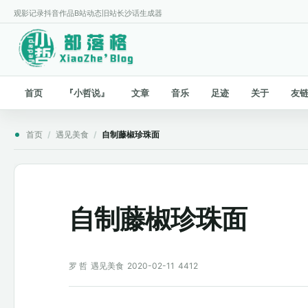
观影记录
抖音作品
B站动态
旧站
长沙话生成器
首页
『小哲说』
文章
音乐
足迹
关于
友
首页
/
遇见美食
/
自制藤椒珍珠面
自制藤椒珍珠面
罗 哲
遇见美食
2020-02-11
4412