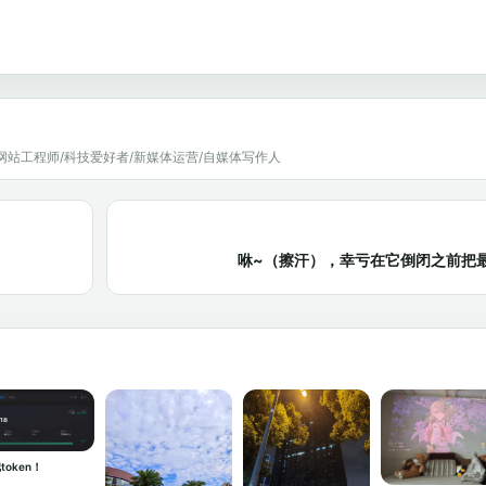
网站工程师/科技爱好者/新媒体运营/自媒体写作人
咻~（擦汗），幸亏在它倒闭之前把
token！