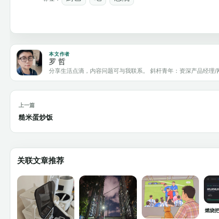
本文作者
罗 哲
分享生活点滴，内容问题可与我联系。 斜杆青年：资深产品经理/
上一篇
糙米蛋炒饭
关联文章推荐
燃烧把