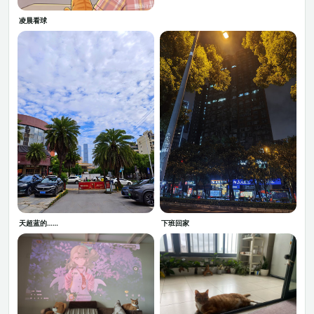
凌晨看球
天超蓝的……
下班回家