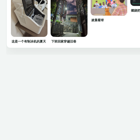
燃烧把
凌晨看球
这是一个有制冰机的夏天
下班回家穿越旧巷