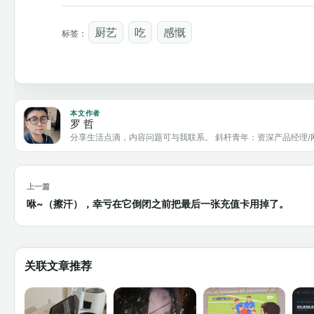
厨艺
吃
感慨
标签：
本文作者
罗 哲
分享生活点滴，内容问题可与我联系。 斜杆青年：资深产品经理/
上一篇
咻~（擦汗），幸亏在它倒闭之前把最后一张充值卡用掉了。
关联文章推荐