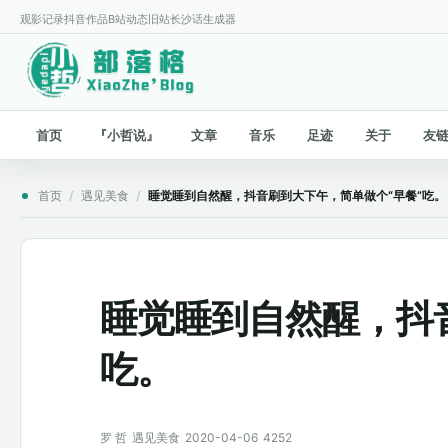
观影记录
抖音作品
B站动态
旧站
长沙话生成器
首页
『小哲说』
文章
音乐
足迹
关于
友
首页
/
遇见美食
/
睡觉睡到自然醒，抖音刷到大下午，简单做个“早餐”吃。
睡觉睡到自然醒，抖
吃。
罗 哲
遇见美食
2020-04-06
4252