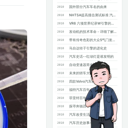
国外部分汽车车名的由来
2010
NHTSA提高撞击测试标准 汽车安全要求进一步提高
2010
VR6 六项世界纪录W引擎的基础
2010
发动机的技术革命－详细了解GDI
2010
带有传奇色彩的大众5气门发动机
2010
马自达转子引擎的进化史
2010
汽车史话--红绿灯是谁发明的
2010
自动变速器简史
2010
未来的轿车大灯
2010
四款Volvo汽车的诞生
2010
福特汽车百年大事记
2010
菲亚特百年史
2010
探寻奔驰百年基因--斯图加特奔驰总部采访手记
2010
汽车改变生活--汽车发明100年史话
2010
汽车历史故事——MPV风雨20年
2010