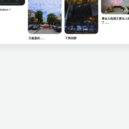
token！
看会儿电视又要去上
了……
天超蓝的……
下班回家