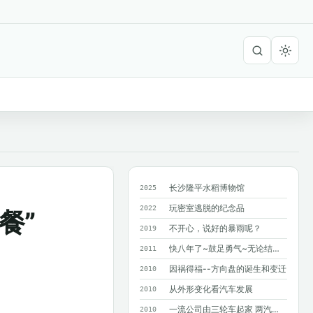
长沙隆平水稻博物馆
2025
玩密室逃脱的纪念品
2022
餐”
不开心，说好的暴雨呢？
2019
快八年了~鼓足勇气~无论结果如何~只求...
2011
因祸得福--方向盘的诞生和变迁
2010
从外形变化看汽车发展
2010
一流公司由三轮车起家 两汽车巨人造就奔驰
2010