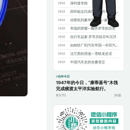
保时捷专辑
2010
四环标志代表四个公司——奥迪历史概述
2010
侦察机到豪华车 宝马-豪华背后沧桑曲折
2010
帝国的荣耀--翻开罗孚的历史
2010
自行车起家 罗孚历练百年沉浮
2010
由棉纺厂到汽车帝国--丰田汽车发展史
2010
法兰西的浪漫--雪铁龙史话
2010
中国汽车史的沧桑变迁
2010
往年今日
1947年的今日，“康蒂基号”木筏
完成横渡太平洋实验航行。
8月7日
30篇