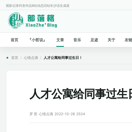
观影记录
抖音作品
B站动态
旧站
长沙话生成器
首页
『小哲说』
文章
音乐
足迹
关于
友
首页
/
心情点滴
/
人才公寓给同事过生日！
人才公寓给同事过生
罗 哲
心情点滴
2022-10-28
2534