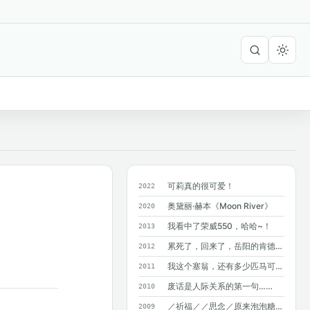
可莉真的很可爱！
2022
奥黛丽·赫本《Moon River》
2020
我看中了荣威550，哈哈~！
2013
累死了，回来了，岳阳的肯德基附近没有麦...
2012
我这个塞翁，还有多少匹马可以丢掉呢？
2011
废话是人际关系的第一句……
2010
／祈福／／思念／原来泡泡糖不能吞呀~
2009