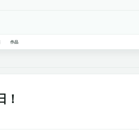
链
作品
日！