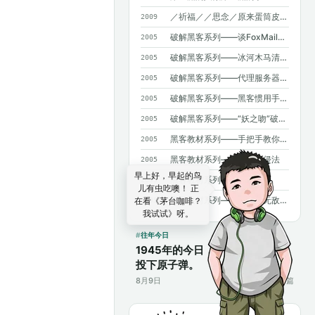
／祈福／／思念／原来蛋筒皮能吃呀~
2009
破解黑客系列——谈FoxMail和OICQ泄密
2005
破解黑客系列——冰河木马清除法
2005
破解黑客系列——代理服务器藏IP（高手免看）
2005
破解黑客系列——黑客惯用手法揭密
2005
破解黑客系列——“妖之吻”破解法二则
2005
黑客教材系列——手把手教你NT入侵
2005
黑客教材系列——口令入侵法
2005
早上好，早起的鸟
黑客教材系列——密码知识
2005
儿有虫吃噢！ 正
黑客教材系列——BBS的无敌杀手
在看《茅台咖啡？
2005
我试试》呀。
往年今日
1945年的今日，美国在日本长崎
投下原子弹。
8月9日
17篇