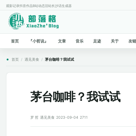
观影记录
抖音作品
B站动态
旧站
长沙话生成器
首页
『小哲说』
文章
音乐
足迹
关于
友
首页
/
遇见美食
/
茅台咖啡？我试试
茅台咖啡？我试试
罗 哲
遇见美食
2023-09-04
2711