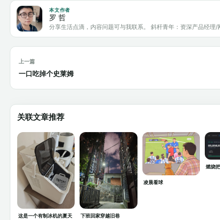
本文作者
罗 哲
分享生活点滴，内容问题可与我联系。 斜杆青年：资深产品经理/
上一篇
一口吃掉个史莱姆
关联文章推荐
燃烧把
凌晨看球
这是一个有制冰机的夏天
下班回家穿越旧巷