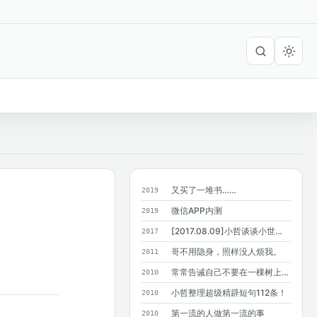
又买了一堆书……
2019
微信APP内测
2019
[2017.08.09]小哲谈谈小世界六度分隔理论
2017
哥不用隐身，照样没人烦我。
2011
常常告诫自己不要在一棵树上吊死，结果…...
2010
小哲整理超级精辟短句112条！
2010
第一流的人做第一流的事
2010