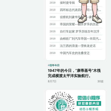
保时捷专辑
2010
四环标志代表四个公司——奥迪历史概述
2010
侦察机到豪华车 宝马-豪华背后沧桑曲折
2010
帝国的荣耀--翻开罗孚的历史
2010
自行车起家 罗孚历练百年沉浮
2010
由棉纺厂到汽车帝国--丰田汽车发展史
2010
法兰西的浪漫--雪铁龙史话
2010
中国汽车史的沧桑变迁
2010
往年今日
1947年的今日，“康蒂基号”木筏
完成横渡太平洋实验航行。
8月7日
30篇