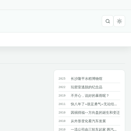
长沙隆平水稻博物馆
2025
玩密室逃脱的纪念品
2022
不开心，说好的暴雨呢？
2019
快八年了~鼓足勇气~无论结果如何~只求...
2011
因祸得福--方向盘的诞生和变迁
2010
从外形变化看汽车发展
2010
一流公司由三轮车起家 两汽车巨人造就奔驰
2010