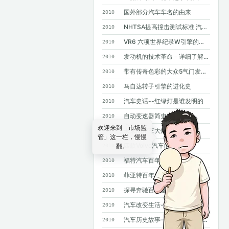
国外部分汽车车名的由来
2010
NHTSA提高撞击测试标准 汽车安全要求进一步提高
2010
VR6 六项世界纪录W引擎的基础
2010
发动机的技术革命－详细了解GDI
2010
带有传奇色彩的大众5气门发动机
2010
马自达转子引擎的进化史
2010
汽车史话--红绿灯是谁发明的
2010
自动变速器简史
2010
欢迎来到「市场监
未来的轿车大灯
2010
管」这一栏，慢慢
四款Volvo汽车的诞生
翻。
2010
福特汽车百年大事记
2010
菲亚特百年史
2010
探寻奔驰百年基因--斯图加特奔驰总部采访手记
2010
汽车改变生活--汽车发明100年史话
2010
汽车历史故事——MPV风雨20年
2010