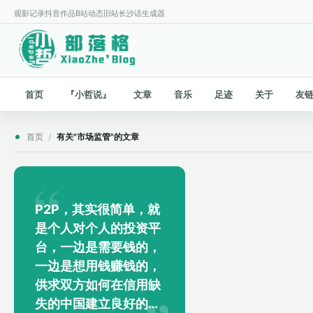
观影记录
抖音作品
B站动态
旧站
长沙话生成器
首页
『小哲说』
文章
音乐
足迹
关于
友
首页
/
有关"市场监管"的文章
P2P，其实很简单，就
是个人对个人的投资平
台，一边是需要钱的，
一边是想用钱赚钱的，
供求双方如何在信用缺
失的中国建立良好的合