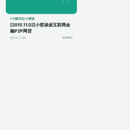
作双赢，这就需要一个
中间平台来完成，大家
都知道的淘宝就是充...
小哲日记
小哲说
[2015.11.02]小哲谈谈互联网金
融P2P网贷
2015.11.02
4643