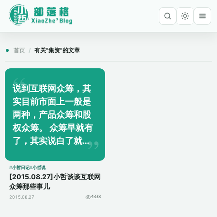
首页
/
有关"集资"的文章
说到互联网众筹，其
实目前市面上一般是
两种，产品众筹和股
权众筹。 众筹早就有
了，其实说白了就是
集资，至于是否合
法，那就看具体金额
小哲日记
小哲说
[2015.08.27]小哲谈谈互联网
和操作方式了，小哲
众筹那些事儿
今天只谈互联网众
2015.08.27
4338
筹。 互联网众筹其...