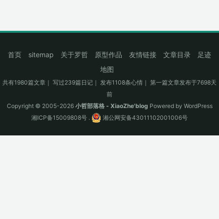
首页
sitemap
关于罗哲
原型作品
友情链接
文章目录
足迹
地图
共有1980篇文章｜ 写过239篇日记｜ 发布1108条心情｜ 第一篇文章发布于7698天
前
Copyright © 2005-2026
小哲部落格 - XiaoZhe'blog
Powered by
WordPress
湘ICP备15009808号
.
湘公网安备43011102001006号