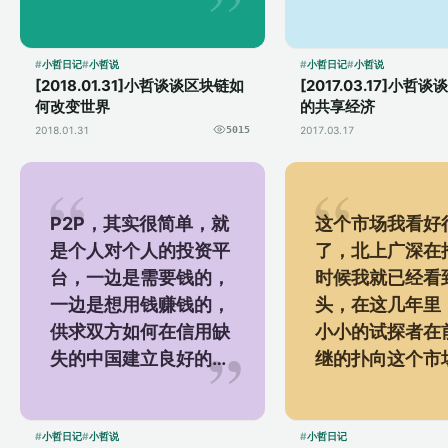
特币可能很多人只是听
一时间大家对“
说过，不是很了解它的
济”已经不再陌
运作原理或者是神...
在很多大城市还
小哲日记
小哲说
小哲日记
小哲说
[2018.01.31]小哲谈谈区块链如
[2017.03.17]小哲
多...
何改变世界
的共享经济
2018.01.31
5015
2017.03.17
P2P，其实很简单，就
这个市场我看好
是个人对个人的投资平
了，北上广深在
台，一边是需要钱的，
时候我就已经看
一边是想用钱赚钱的，
头，在这几年里
供求双方如何在信用缺
小小的试探者在
失的中国建立良好的合
继的扑向这个市
作双赢，这就需要一个
要注意，互联网
中间平台来完成，大家
小哲提到的互联
都知道的淘宝就是充...
超市是有点点的区别
小哲日记
小哲说
小哲日记