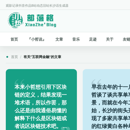
观影记录
抖音作品
B站动态
旧站
长沙话生成器
首页
『小哲说』
文章
音乐
足迹
关于
友
首页
/
有关"互联网金融"的文章
本来小哲想引用下区块
早在去年的十一
链的定义，结果发现一
哲谈了谈共享单
堆术语，所以作罢，那
景，而就在今年
么还是由我通俗易懂的
始，长沙的街头
解释下什么是区块链或
现了多家共享单
者说区块链技术吧。 比
的红绿黄白各种