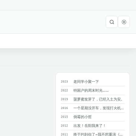
老同学小聚一下
2023
特困户的周末时光……
2022
菠萝蜜发芽了，已经入土为安。
2019
一个星期没开车，发现打火机在暴晒的车里爆了！?
2016
倒霉的小哲
2015
出发！岳阳我来了！
2012
终于约到你了~我不想重演《同桌的你》M...
2011