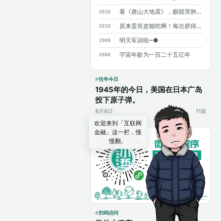
看《唐山大地震》，眼睛哭肿了……
2010
原来蛋筒皮能吃啊！每次挤得满手都是……
2010
明天军训啦~●
2008
宇宙年龄为一百二十五亿年
2008
往年今日
1945年的今日，美国在日本广岛
投下原子弹。
8月6日
11篇
欢迎来到「互联网
金融」这一栏，慢
慢翻。
扫码访问