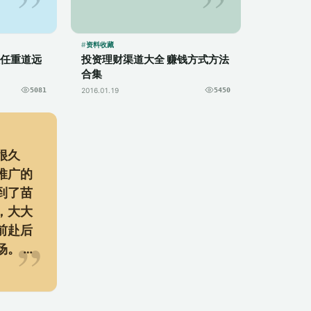
共享经
断贬值，这迫使投资人
生，而
不得不去选择其它的理
有更
财产品，于是，投...
资料收藏
谈谈任重道远
投资理财渠道大全 赚钱方式方法
合集
5081
2016.01.19
5450
很久
推广的
到了苗
，大大
前赴后
场。 需
超市和
网生活
...