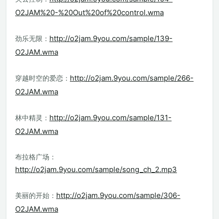
O2JAM%20-%20Out%20of%20control.wma
http://o2jam.9you.com/sample/139-
劲乐无限：
O2JAM.wma
http://o2jam.9you.com/sample/266-
穿越时空的爱恋：
O2JAM.wma
http://o2jam.9you.com/sample/131-
林中精灵：
O2JAM.wma
布拉格广场：
http://o2jam.9you.com/sample/song_ch_2.mp3
http://o2jam.9you.com/sample/306-
美丽的开始：
O2JAM.wma