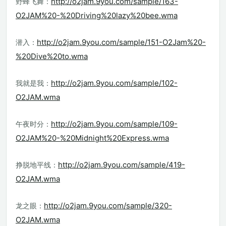
http://o2jam.9you.com/sample/163-
野蜂飞舞：
O2JAM%20-%20Driving%20lazy%20bee.wma
http://o2jam.9you.com/sample/151-O2Jam%20-
潜入：
%20Dive%20to.wma
http://o2jam.9you.com/sample/102-
我就是我：
O2JAM.wma
http://o2jam.9you.com/sample/109-
午夜时分：
O2JAM%20-%20Midnight%20Express.wma
http://o2jam.9you.com/sample/419-
挣脱地平线：
O2JAM.wma
http://o2jam.9you.com/sample/320-
龙之眼：
O2JAM.wma