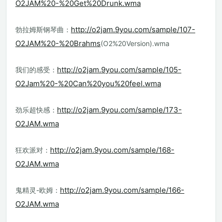
O2JAM%20-%20Get%20Drunk.wma
http://o2jam.9you.com/sample/107-
勃拉姆斯钢琴曲：
O2JAM%20-%20Brahms
(O2%20Version).wma
http://o2jam.9you.com/sample/105-
我们的感受：
O2Jam%20-%20Can%20you%20feel.wma
http://o2jam.9you.com/sample/173-
劲乐超快感：
O2JAM.wma
http://o2jam.9you.com/sample/168-
狂欢派对：
O2JAM.wma
http://o2jam.9you.com/sample/166-
鬼精灵-欧姆：
O2JAM.wma