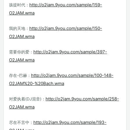
http://o2jam.9you.com/sample/159-
孩提时代：
O2JAM.wma
http://o2jam.9you.com/sample/150-
我的天地：
O2JAM.wma
http://o2jam.9you.com/sample/397-
需要你的爱：
O2JAM.wma
http://o2jam.9you.com/sample/100-148-
存在-巴赫：
O2JAM%20-%20Bach.wma
http://o2jam.9you.com/sample/258-
对爱执着(DJ混音)：
O2JAM.wma
http://o2jam.9you.com/sample/193-
尽在不言中：