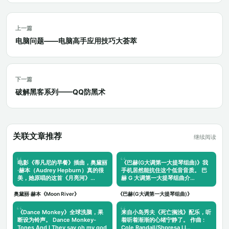
上一篇
电脑问题——电脑高手应用技巧大荟萃
下一篇
破解黑客系列——QQ防黑术
关联文章推荐
继续阅读
电影《蒂凡尼的早餐》插曲，奥黛丽
《巴赫(G大调第一大提琴组曲)》我
·赫本（Audrey Hepburn）真的很
手机居然能抗住这个低音音质。 巴
美，她原唱的这首《月亮河》…
赫 G 大调第一大提琴组曲介…
奥黛丽·赫本《Moon River》
《巴赫(G大调第一大提琴组曲)》
《Dance Monkey》全球洗脑，果
来自小岛秀夫《死亡搁浅》配乐，听
断设为铃声。 Dance Monkey-
着听着渐渐的心绪宁静了。 作曲 :
Tones And I They say oh my god
Cole Randall/Shpresa Ll…