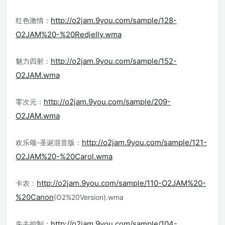
http://o2jam.9you.com/sample/128-
红色激情：
O2JAM%20-%20Redjelly.wma
http://o2jam.9you.com/sample/152-
魅力四射：
O2JAM.wma
http://o2jam.9you.com/sample/209-
零次元：
O2JAM.wma
http://o2jam.9you.com/sample/121-
欢乐颂-圣诞混音版：
O2JAM%20-%20Carol.wma
http://o2jam.9you.com/sample/110-O2JAM%20-
卡农：
%20Canon
(O2%20Version).wma
http://o2jam.9you.com/sample/104-
失去控制：