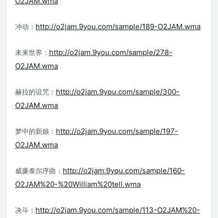
O2JAM.wma
http://o2jam.9you.com/sample/189-O2JAM.wma
冲动：
http://o2jam.9you.com/sample/278-
未来世界：
O2JAM.wma
http://o2jam.9you.com/sample/300-
赫拉的诅咒：
O2JAM.wma
http://o2jam.9you.com/sample/197-
梦中的新娘：
O2JAM.wma
http://o2jam.9you.com/sample/160-
威廉泰尔序曲：
O2JAM%20-%20William%20tell.wma
http://o2jam.9you.com/sample/113-O2JAM%20-
决斗：