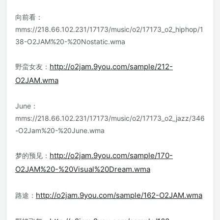
向前看：
mms://218.66.102.231/17173/music/o2/17173_o2_hiphop/1
38-O2JAM%20-%20Nostatic.wma
http://o2jam.9you.com/sample/212-
野蛮女友：
O2JAM.wma
June：
mms://218.66.102.231/17173/music/o2/17173_o2_jazz/346
-O2Jam%20-%20June.wma
http://o2jam.9you.com/sample/170-
梦的预见：
O2JAM%20-%20Visual%20Dream.wma
http://o2jam.9you.com/sample/162-O2JAM.wma
路途：