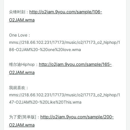
http://o2jam.9you.com/sample/106-
尖锋时刻：
O2JAM.wma
One Love：
mms://218.66.102.231/17173/music/o2/17173_o2_hiphop/1
86-O2JAM%20-%20one%20love.wma
http://o2jam.9you.com/sample/165-
维尔迪Hiphop：
O2JAM.wma
我就喜欢：
mms://218.66.102.231/17173/music/o2/17173_o2_hiphop/1
47-O2JAM%20-%20Like%20This.wma
http://o2jam.9you.com/sample/200-
为了爱[简单版]：
O2JAM.wma