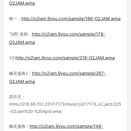
O2JAM.wma
http://o2jam.9you.com/sample/186-O2JAM.wma
唯一：
http://o2jam.9you.com/sample/178-
飞吧! 喜鹊：
O2JAM.wma
http://o2jam.9you.com/sample/218-O2JAM.wma
V3:
http://o2jam.9you.com/sample/267-
幽灵盛典2：
O2JAM.wma
四月天：
mms://218.66.102.231/17173/music/o2/17173_o2_jazz/225
-O2Jam%20-%20April.wma
http://o2jam.9you.com/sample/146-
幽灵盛典：