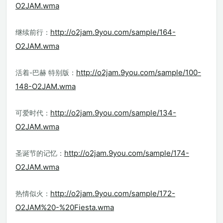
O2JAM.wma
http://o2jam.9you.com/sample/164-
继续前行：
O2JAM.wma
http://o2jam.9you.com/sample/100-
活着-巴赫 特别版：
148-O2JAM.wma
http://o2jam.9you.com/sample/134-
可爱时代：
O2JAM.wma
http://o2jam.9you.com/sample/174-
圣诞节的记忆：
O2JAM.wma
http://o2jam.9you.com/sample/172-
热情似火：
O2JAM%20-%20Fiesta.wma