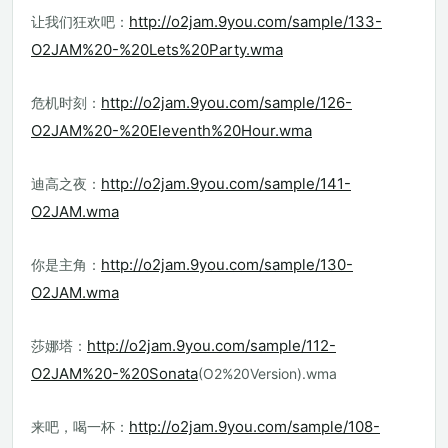
http://o2jam.9you.com/sample/133-
让我们狂欢吧：
O2JAM%20-%20Lets%20Party.wma
http://o2jam.9you.com/sample/126-
危机时刻：
O2JAM%20-%20Eleventh%20Hour.wma
http://o2jam.9you.com/sample/141-
迪高之夜：
O2JAM.wma
http://o2jam.9you.com/sample/130-
你是主角：
O2JAM.wma
http://o2jam.9you.com/sample/112-
莎娜塔：
O2JAM%20-%20Sonata
(O2%20Version).wma
http://o2jam.9you.com/sample/108-
来吧，喝一杯：