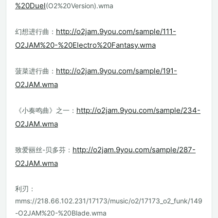
%20Duel
(O2%20Version).wma
http://o2jam.9you.com/sample/111-
幻想进行曲：
O2JAM%20-%20Electro%20Fantasy.wma
http://o2jam.9you.com/sample/191-
菠菜进行曲：
O2JAM.wma
http://o2jam.9you.com/sample/234-
《小奏鸣曲》之一：
O2JAM.wma
http://o2jam.9you.com/sample/287-
致爱丽丝-贝多芬：
O2JAM.wma
利刃：
mms://218.66.102.231/17173/music/o2/17173_o2_funk/149
-O2JAM%20-%20Blade.wma