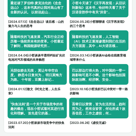
最近读了罗伯特·麦克法伦的《念念
小哲今天读了《汉字再发现：从旧识
远山》，这本书真的让我对高山有了
到新知》这本书，恰好昨天看了关于
全新的认识。 以前说起山…
汉语音韵学中有关“洪音”…
[2024.07.13]《念念远山》读后感：山的
[2024.05.28]小哲聊聊读《汉字再发现》
魅力与人生的思考
的三个思考
随着科技的飞速发展，汽车行业正经
随着科技的飞速发展，人工智能
历着一场前所未有的变革。小哲最近
（AI）技术正逐渐渗透到我们生活的
了解到，韩国能源研究所…
方方面面，其中，AI大语言模…
[2024.04.06]小哲谈谈半透明钙钛矿光伏
[2024.03.14]小哲谈谈AI会给在线教育领
电池对汽车领域的未来畅想
域带来什么
光阴似箭去无痕， 莫让年华空自
巴以那边打得火热，对中国的一带一
度。 静思今日复何为， 明日莫悔方
路影响可是不小啊。这个影响包括国
为路。 十年前，豆瓣上标记…
际政治啊、经济啊、安全…
[2024.01.12]散文《时光之笔，人生乐
[2023.10.18]小哲浅析巴以冲突对一带一路
章》
的影响
“快鱼法则”是一个关于市场竞争的有
吾辈日以营营，皆为生活所迫，趋利
趣的概念，现在小哲试着对其进行消
而为之。然有业皆苦，何论所成？故
化和理解。 首先是它的基…
吾尝思，工作之虚役，何…
[2023.07.20]小哲谈谈市场竞争中的快鱼
[2023.06.26]《虚役无诚》
法则