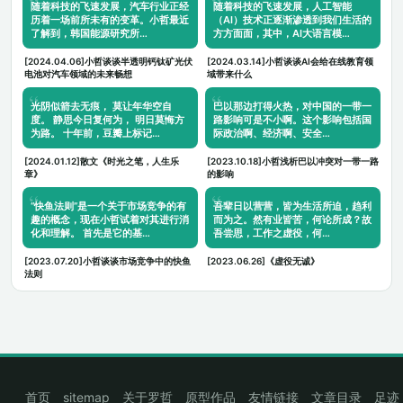
随着科技的飞速发展，汽车行业正经
随着科技的飞速发展，人工智能
历着一场前所未有的变革。小哲最近
（AI）技术正逐渐渗透到我们生活的
了解到，韩国能源研究所…
方方面面，其中，AI大语言模…
[2024.04.06]小哲谈谈半透明钙钛矿光伏
[2024.03.14]小哲谈谈AI会给在线教育领
电池对汽车领域的未来畅想
域带来什么
光阴似箭去无痕， 莫让年华空自
巴以那边打得火热，对中国的一带一
度。 静思今日复何为， 明日莫悔方
路影响可是不小啊。这个影响包括国
为路。 十年前，豆瓣上标记…
际政治啊、经济啊、安全…
[2024.01.12]散文《时光之笔，人生乐
[2023.10.18]小哲浅析巴以冲突对一带一路
章》
的影响
“快鱼法则”是一个关于市场竞争的有
吾辈日以营营，皆为生活所迫，趋利
趣的概念，现在小哲试着对其进行消
而为之。然有业皆苦，何论所成？故
化和理解。 首先是它的基…
吾尝思，工作之虚役，何…
[2023.07.20]小哲谈谈市场竞争中的快鱼
[2023.06.26]《虚役无诚》
法则
首页
sitemap
关于罗哲
原型作品
友情链接
文章目录
足迹