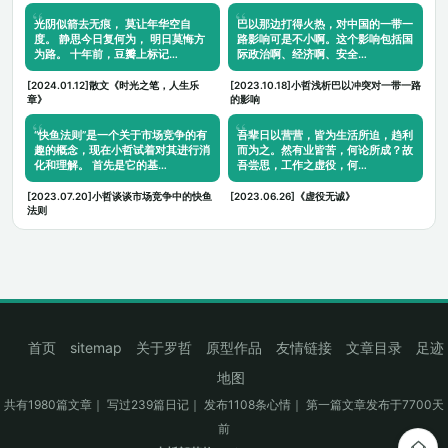
光阴似箭去无痕， 莫让年华空自
巴以那边打得火热，对中国的一带一
度。 静思今日复何为， 明日莫悔方
路影响可是不小啊。这个影响包括国
为路。 十年前，豆瓣上标记…
际政治啊、经济啊、安全…
[2024.01.12]散文《时光之笔，人生乐
[2023.10.18]小哲浅析巴以冲突对一带一路
章》
的影响
“快鱼法则”是一个关于市场竞争的有
吾辈日以营营，皆为生活所迫，趋利
趣的概念，现在小哲试着对其进行消
而为之。然有业皆苦，何论所成？故
化和理解。 首先是它的基…
吾尝思，工作之虚役，何…
[2023.07.20]小哲谈谈市场竞争中的快鱼
[2023.06.26]《虚役无诚》
法则
首页
sitemap
关于罗哲
原型作品
友情链接
文章目录
足迹
地图
共有1980篇文章｜ 写过239篇日记｜ 发布1108条心情｜ 第一篇文章发布于7700天
前