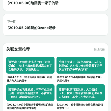
[2010.05.08]给团委一家子的话
下一篇
[2010.05.29]我的Qzone记录
关联文章推荐
继续阅读
最近读了罗伯特·麦克法伦的《念念
小哲今天读了《汉字再发现：从旧识
远山》，这本书真的让我对高山有了
到新知》这本书，恰好昨天看了关于
全新的认识。 以前说起山…
汉语音韵学中有关“洪音”…
[2024.07.13]《念念远山》读后感：山的
[2024.05.28]小哲聊聊读《汉字再发现》
魅力与人生的思考
的三个思考
随着科技的飞速发展，汽车行业正经
随着科技的飞速发展，人工智能
历着一场前所未有的变革。小哲最近
（AI）技术正逐渐渗透到我们生活的
了解到，韩国能源研究所…
方方面面，其中，AI大语言模…
[2024.04.06]小哲谈谈半透明钙钛矿光伏
[2024.03.14]小哲谈谈AI会给在线教育领
电池对汽车领域的未来畅想
域带来什么