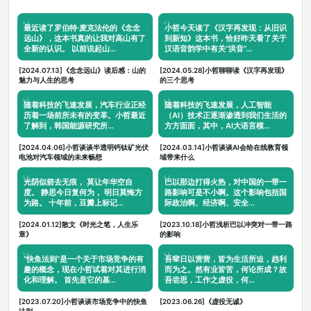
最近读了罗伯特·麦克法伦的《念念
小哲今天读了《汉字再发现：从旧识
远山》，这本书真的让我对高山有了
到新知》这本书，恰好昨天看了关于
全新的认识。 以前说起山…
汉语音韵学中有关“洪音”…
[2024.07.13]《念念远山》读后感：山的
[2024.05.28]小哲聊聊读《汉字再发现》
魅力与人生的思考
的三个思考
随着科技的飞速发展，汽车行业正经
随着科技的飞速发展，人工智能
历着一场前所未有的变革。小哲最近
（AI）技术正逐渐渗透到我们生活的
了解到，韩国能源研究所…
方方面面，其中，AI大语言模…
[2024.04.06]小哲谈谈半透明钙钛矿光伏
[2024.03.14]小哲谈谈AI会给在线教育领
电池对汽车领域的未来畅想
域带来什么
光阴似箭去无痕， 莫让年华空自
巴以那边打得火热，对中国的一带一
度。 静思今日复何为， 明日莫悔方
路影响可是不小啊。这个影响包括国
为路。 十年前，豆瓣上标记…
际政治啊、经济啊、安全…
[2024.01.12]散文《时光之笔，人生乐
[2023.10.18]小哲浅析巴以冲突对一带一路
章》
的影响
“快鱼法则”是一个关于市场竞争的有
吾辈日以营营，皆为生活所迫，趋利
趣的概念，现在小哲试着对其进行消
而为之。然有业皆苦，何论所成？故
化和理解。 首先是它的基…
吾尝思，工作之虚役，何…
[2023.07.20]小哲谈谈市场竞争中的快鱼
[2023.06.26]《虚役无诚》
法则