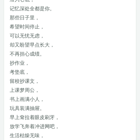
记忆深处全都是你。
那些日子里，
希望时间停止，
可以无忧无虑，
却又盼望早点长大，
不再担心成绩。
抄作业，
考垫底，
留校抄课文，
上课梦周公，
书上画满小人，
玩具装满抽屉。
早上耷拉着眼皮刷牙，
放学飞奔着冲进网吧，
生活枯燥无味，