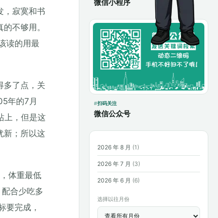
微信小程序
发，寂寞和书
真的不够用。
该读的用最
得多了点，关
5年的7月
扫码关注
微信公众号
站上，但是这
犹新；所以这
2026 年 8 月
(1)
2026 年 7 月
(3)
间，体重最低
2026 年 6 月
(6)
，配合少吃多
选择以往月份
标要完成，