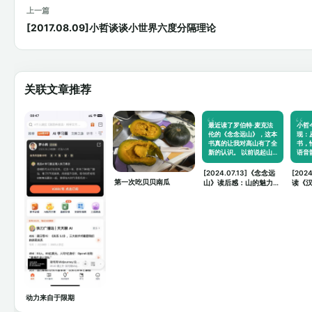
上一篇
[2017.08.09]小哲谈谈小世界六度分隔理论
关联文章推荐
最近读了罗伯特·麦克法
小哲
伦的《念念远山》，这本
现：
书真的让我对高山有了全
书，
新的认识。 以前说起山…
语音
[2024.07.13]《念念远
[202
第一次吃贝贝南瓜
山》读后感：山的魅力与
读《
人生的思考
思考
动力来自于限期