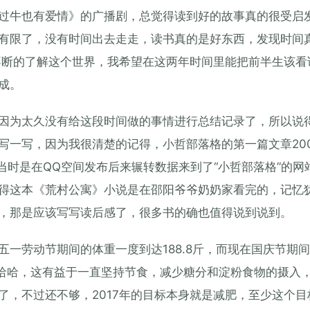
过牛也有爱情》的广播剧，总觉得读到好的故事真的很受启
有限了，没有时间出去走走，读书真的是好东西，发现时间
不断的了解这个世界，我希望在这两年时间里能把前半生该看
成。
因为太久没有给这段时间做的事情进行总结记录了，所以说
写一写，因为我很清楚的记得，小哲部落格的第一篇文章200
然当时是在QQ空间发布后来辗转数据来到了“小哲部落格”的网
得这本《荒村公寓》小说是在邵阳爷爷奶奶家看完的，记忆
，那是应该写写读后感了，很多书的确也值得说到说到。
一劳动节期间的体重一度到达188.8斤，而现在国庆节期
飞了，哈哈，这有益于一直坚持节食，减少糖分和淀粉食物的摄入
了，不过还不够，2017年的目标本身就是减肥，至少这个目