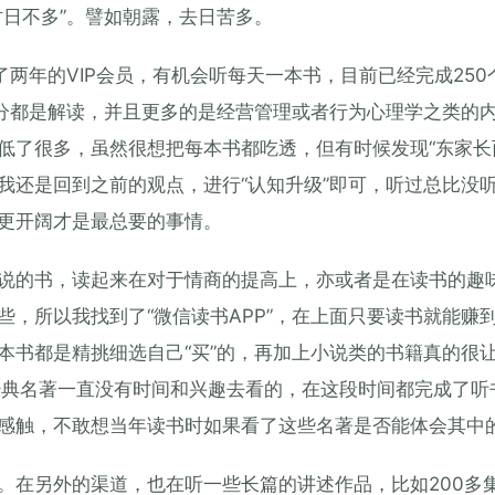
时日不多”。譬如朝露，去日苦多。
了两年的VIP会员，有机会听每天一本书，目前已经完成25
部分都是解读，并且更多的是经营管理或者行为心理学之类的
低了很多，虽然很想把每本书都吃透，但有时候发现“东家长
我还是回到之前的观点，进行“认知升级”即可，听过总比没
更开阔才是最总要的事情。
说的书，读起来在对于情商的提高上，亦或者是在读书的趣
，所以我找到了“微信读书APP”，在上面只要读书就能赚
本书都是精挑细选自己“买”的，再加上小说类的书籍真的很
经典名著一直没有时间和兴趣去看的，在这段时间都完成了听
感触，不敢想当年读书时如果看了这些名著是否能体会其中
。在另外的渠道，也在听一些长篇的讲述作品，比如200多