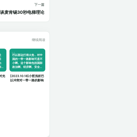
下一篇
小哲谈谈麦肯锡30秒电梯理论
继续阅读
让
巴以那边打得火热，对中
日
国的一带一路影响可是不
为
小啊。这个影响包括国际
标
政治啊、经济啊、安全…
《时光
[2023.10.18]小哲浅析巴
以冲突对一带一路的影响