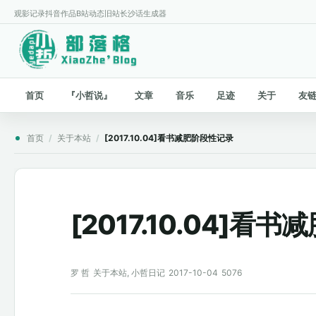
观影记录
抖音作品
B站动态
旧站
长沙话生成器
首页
『小哲说』
文章
音乐
足迹
关于
友
首页
/
关于本站
/
[2017.10.04]看书减肥阶段性记录
[2017.10.04]看
罗 哲
关于本站
,
小哲日记
2017-10-04
5076