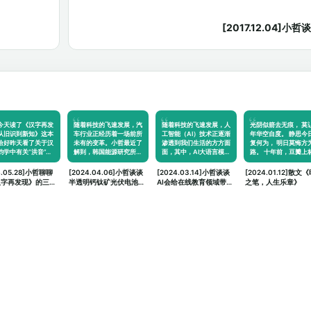
[2017.12.04]
今天读了《汉字再发
随着科技的飞速发展，汽
随着科技的飞速发展，人
光阴似箭去无痕， 莫
从旧识到新知》这本
车行业正经历着一场前所
工智能（AI）技术正逐渐
年华空自度。 静思今
恰好昨天看了关于汉
未有的变革。小哲最近了
渗透到我们生活的方方面
复何为， 明日莫悔方
韵学中有关“洪音”…
解到，韩国能源研究所…
面，其中，AI大语言模…
路。 十年前，豆瓣上
记…
4.05.28]小哲聊聊
[2024.04.06]小哲谈谈
[2024.03.14]小哲谈谈
[2024.01.12]散文
汉字再发现》的三个
半透明钙钛矿光伏电池对
AI会给在线教育领域带来
之笔，人生乐章》
汽车领域的未来畅想
什么