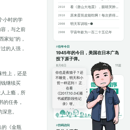
看《唐山大地震》，眼睛哭肿了……
2010
原来蛋筒皮能吃啊！每次挤得满手都是……
2010
0个小时的学
明天军训啦~●
2008
内容，与之前
宇宙年龄为一百二十五亿年
2008
西家短”的，
往年今日
听过的人强，
1945年的今日，美国在日本广岛
投下原子弹。
8月6日
11篇
你也是夜猫子？还
味性上，还是
不睡觉，明天和小
到钱继续买
哲一样迟到！ 正
在看
让人上瘾，所
《[2017.10.04]看
书减肥阶段性记
书的任务，
录》呀。
的深意。
扫码访问
集的《金瓶