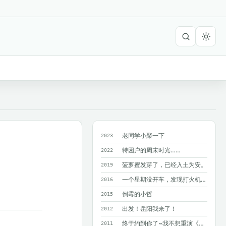
老同学小聚一下
2023
特困户的周末时光……
2022
菠萝蜜发芽了，已经入土为安。
2019
一个星期没开车，发现打火机在暴晒的车里爆了！?
2016
倒霉的小哲
2015
出发！岳阳我来了！
2012
终于约到你了~我不想重演《同桌的你》M...
2011