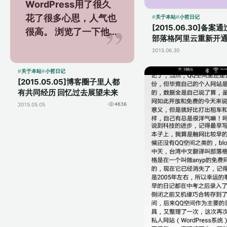
WordPress用了很久
该很快的，就算
花了很多心思，人气也
问题大不了音乐
关于本站
小哲日记
[2015.06.30]备
很高。 浏览了一下他们
播...
部落格阿里云重新开
的博客，当然这里也感
2015.06.30
谢过来我这边回访的朋
友，我发现大部分人都
关于本站
小哲日记
[2015.05.05]博客圈子里人都
和...
有共同经历 回忆过去展望未来
2015.05.05
4636