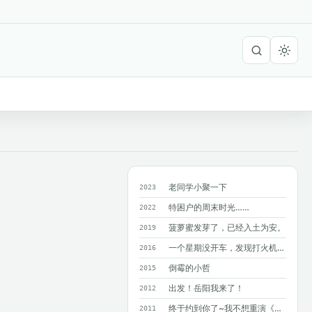
老同学小聚一下
2023
特困户的周末时光……
2022
菠萝蜜发芽了，已经入土为安。
2019
一个星期没开车，发现打火机在暴晒的车里爆了！?
2016
倒霉的小哲
2015
出发！岳阳我来了！
2012
终于约到你了~我不想重演《同桌的你》M...
2011