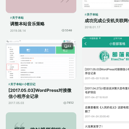
到「 小哲部落格 」，
各种技术手段都用过；
关于本站
163888到QQ音乐、
关于本站
成功完成公安机关联网
调整本站音乐策略
虾...
2018.01.17
2019.08.14
5540
11
关于本站
小哲日记
[2017.05.03]WordPress对接微
信小程序全记录
2017.05.03
7852