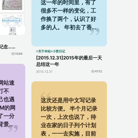
这一年的时间里，有了
很多不一样的变化，工
作换了两个，认识了好
多的人。 年初去了香
港，年中在家休养生息
开始了我的“小哲部落
纪念……
格”，年尾忙忙碌碌。
关于本站
小哲日记
5569
[2015.12.31]2015年的最后一天
在...
总结这一年
2015.12.31
4751
网站速
打不
己也遇
这次还是用中文写记录
0M的网
比较方便。 半个月记录
了一分
一次，上次也说了，待
背景音
业在家的日子列个计划
速度应
表，一一去实施，目前