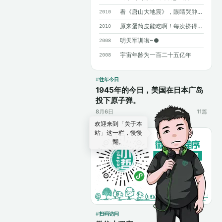
看《唐山大地震》，眼睛哭肿了……
2010
原来蛋筒皮能吃啊！每次挤得满手都是……
2010
明天军训啦~●
2008
宇宙年龄为一百二十五亿年
2008
往年今日
1945年的今日，美国在日本广岛
投下原子弹。
8月6日
11篇
欢迎来到「关于本
站」这一栏，慢慢
翻。
扫码访问