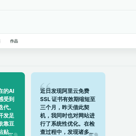
链
作品
的AI
近日发现阿里云免费
感受到
SSL 证书有效期缩短至
迭代。
三个月，昨天借此契
开发足
机，我同时也对网站进
依靠豆
行了系统性优化。在检
粘贴、
查过程中，发现诸多异