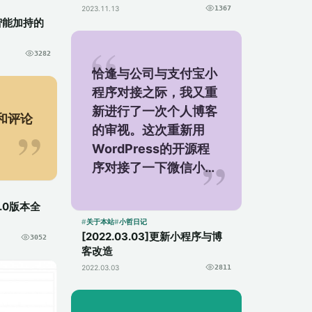
2023.11.13
1367
工智能加持的
3282
恰逢与公司与支付宝小
程序对接之际，我又重
新进行了一次个人博客
和评论
的审视。这次重新用
WordPress的开源程
序对接了一下微信小程
序，果然一段时间不学
习就落伍了。 在整个过
.0版本全
程中，用Navicat 15
关于本站
小哲日记
[2022.03.03]更新小程序与博
3052
fo...
客改造
2022.03.03
2811