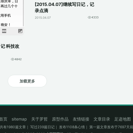
[2015.04.07]继续写日记，记
回，高...
录点滴
2015.04.07
4333
写日记 科技改
4842
加载更多
首页
sitemap
关于罗哲
原型作品
友情链接
文章目录
足迹地图
共有1980篇文章｜ 写过239篇日记｜ 发布1108条心情｜ 第一篇文章发布于7697天