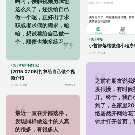
呵呵，接触视频剪辑也
这么久了，还没给自己
做一个呢，正好出于求
职或者求偶的需求，哈
哈，想试着给自己做一
关于本站
个，顺便也能多练习下
小哲部落格微信小程序
免得生疏了。 点子特别
2017.05.04
多，不过尝试了几次以
后发现还是挺麻烦...
关于本站
小哲日记
[2015.07.06]打算给自己做个视
频介绍
之前有朋友说我
2015.07.06
4424
度很慢，有时候
开。终于，我自
到了，在家里2
最近一直在弄部落格，
络居然开网站花
发现同样做这个的人真
钟才打开首页，
的很多，有很多人
乐是虾米网的，