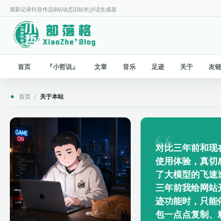
观影记录
抖音作品
B站动态
旧站
长沙话生成器
首页
『小哲说』
文章
音乐
足迹
关于
友
首页
/
关于本站
对比三年前和现在
使用体验，真切
了大模型的飞速
三年前我给网站
迹功能时，只能
包一点点复制、