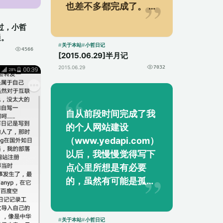
虾米出
也差不多都完成了。 半
无法
个月时间一晃就过去
案通过，小哲
了，时间过得很快，不
通。
知不觉我待业在家...
关于本站
小哲日记
4566
[2015.06.29]半月记
2015.06.29
7032
自从前段时间完成了我
的个人网站建设
（www.yedapi.com）
以后，我慢慢觉得写下
点心里所想是有必要
的，虽然有可能是孤芳
自赏，但也趣味颇多。
清明节开车去邵阳给爷
爷扫墓，堵车去，堵车
关于本站
小哲日记