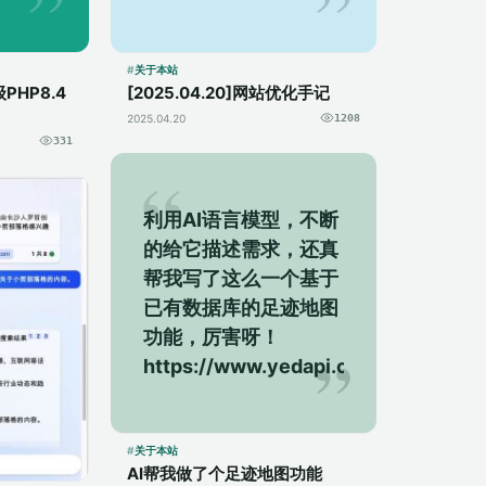
手动反
常文件，包括在网站未
琐又耗
更新期间生成的
d...
debug 文件，初步判
关于本站
级PHP8.4
[2025.04.20]网站优化手记
断网站...
2025.04.20
1208
331
利用AI语言模型，不断
的给它描述需求，还真
帮我写了这么一个基于
已有数据库的足迹地图
功能，厉害呀！
https://www.yedapi.com/footmark
关于本站
AI帮我做了个足迹地图功能