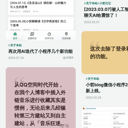
关于本站
小哲日记
[2023.03.07]被人
聊天AI给震惊了！
2023.03.07
关于本站
这次去除了登录
再次用AI迭代了小程序几个新功能
的功能。
2024.07.24
1583
关于本站
从QQ空间时代开始，
小哲blog微信小程序2
新上线。
在我个人博客中插入外
2022.02.25
链音乐进行收藏其实是
惯例，无论后来几经辗
转第三方建站又到自主
建站，从「音乐狂迷」