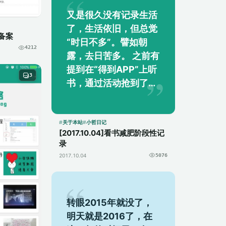
又是很久没有记录生活
了，生活依旧，但总觉
备案
“时日不多”。譬如朝
4212
露，去日苦多。 之前有
提到在“得到APP”上听
3
书，通过活动抢到了两
年的VIP会员，有机会
听每天一本书，目前已
经完成250个小时的
关于本站
小哲日记
[2017.10.04]看书减肥阶段性记
学...
录
2017.10.04
5076
转眼2015年就没了，
明天就是2016了，在