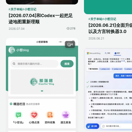
调整代码，全程
关于本站
小哲日记
复调试，流程繁
[2026.07.04]和Codex一起把足
时。而如今有了Co
关于本站
小哲日记
迹地图重新理顺
[2026.06.21]全面升
2026.07.04
278
以及方言转换器3.0
2026.06.21
4