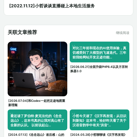
[2022.11.12]小哲谈谈直播碰上本地生活服务
关联文章推荐
继续阅读
对比三年前和现在的AI使用体验，真
切感受到了大模型的飞速迭代。三年
前我给网站开发足迹功能…
[2026.06.21]全面升级PHP8.4以及方言转
换器3.0
[2026.07.04]和Codex一起把足迹地图重
新理顺
最近读了罗伯特·麦克法伦的《念念
小哲今天读了《汉字再发现：从旧识
远山》，这本书真的让我对高山有了
到新知》这本书，恰好昨天看了关于
全新的认识。 以前说起山…
汉语音韵学中有关“洪音”…
[2024.07.13]《念念远山》读后感：山的
[2024.05.28]小哲聊聊读《汉字再发现》