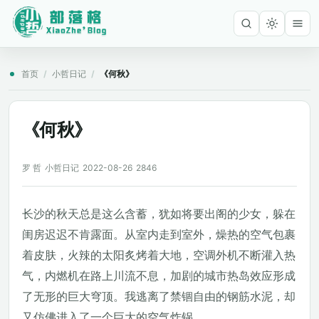
首页
/
小哲日记
/
《何秋》
《何秋》
罗 哲
小哲日记
2022-08-26
2846
长沙的秋天总是这么含蓄，犹如将要出阁的少女，躲在
闺房迟迟不肯露面。从室内走到室外，燥热的空气包裹
着皮肤，火辣的太阳炙烤着大地，空调外机不断灌入热
气，内燃机在路上川流不息，加剧的城市热岛效应形成
了无形的巨大穹顶。我逃离了禁锢自由的钢筋水泥，却
又仿佛进入了一个巨大的空气炸锅。