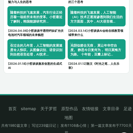
魅力与人生的思考
的三个思考
随着科技的飞速发展，汽车行业正经
随着科技的飞速发展，人工智能
历着一场前所未有的变革。小哲最近
（AI）技术正逐渐渗透到我们生活的
了解到，韩国能源研究所…
方方面面，其中，AI大语言模…
[2024.04.06]小哲谈谈半透明钙钛矿光伏
[2024.03.14]小哲谈谈AI会给在线教育领
电池对汽车领域的未来畅想
域带来什么
在过去的几年里，人工智能的发展速
光阴似箭去无痕， 莫让年华空自
度令人惊叹。从图像识别、语音识别
度。 静思今日复何为， 明日莫悔方
到自然语言处理，AI技术…
为路。 十年前，豆瓣上标记…
[2024.01.18]小哲谈谈激发创意的生成式
[2024.01.12]散文《时光之笔，人生乐
AI
章》
首页
sitemap
关于罗哲
原型作品
友情链接
文章目录
足迹
地图
共有1980篇文章｜ 写过239篇日记｜ 发布1108条心情｜ 第一篇文章发布于7700天
前