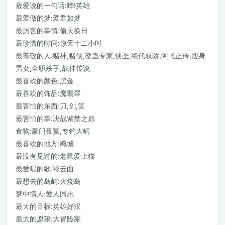
最爱说的一句话:哗!英雄
最爱做的梦:爱君如梦
最厉害的事情:偷天换日
最珍惜的时间:惊天十二小时
最尊敬的人:赌神,赌侠,整蛊专家,侠圣,绝代双骄,阿飞正传,瘦身
男女,全职杀手,战神传说
最喜欢的颜色:黑金
最喜欢的饰品:魔翡翠
最害怕的东西:刀,剑,笑
最害怕的事:决战紫禁之巅
食物:豪门夜宴,专钓大鳄
最喜欢的地方:飚城
最没有见过的:老鼠爱上猫
最爱唱的歌:彩云曲
最想去的岛屿:火烧岛
梦中情人:爱人同志
最大的目标:英雄好汉
最大的愿望:大冒险家