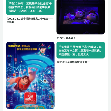
早在2020年，某视频平台就提出"中
视频"的概念，新瓶装旧酒的将视频
领域进一步细分。不过，确…
[2022.04.02]小哲谈谈注意力争夺战——
中视频
117吋，真不错！
不知道是不是“年事已高”的缘故，每
当临近年末之际，总透着一丝忧伤。
本想感性一通，但是太久…
[2018.12.26]甩脂增知 直奔三十