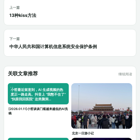
上一篇
13种kiss方法
下一篇
中华人民共和国计算机信息系统安全保护条例
关联文章推荐
继续阅读
小哲最近留意到，AI 生成视频的热
度正一路走高。抖音上 “我憋不住了”
“快跟我回医院” 这类脑洞…
[2026.01.11]小哲谈谈门槛越来越低的AI洗
稿
北京一日游小记