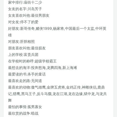
家中排行:庙街十二少
女友的名字:川岛芳子
女友喜欢叫他:最佳男朋友
对女友:停不了的爱
好朋友:新哥传奇,赌侠1999,杨家将,中国最后一个太监,中环英
雄
对朋友:肝胆相照
朋友喜欢叫他:最佳损友
上的学校:富贵兵团
在学校时的称呼:超级学校霸王
最想去的海洋:投奔怒海,龙腾四海,新上海滩
最爱读的书:杀手的童话
最喜欢走的路:无间道
最喜欢的动物:傲气雄鹰,金牌五虎将,金鸡正传,神雕侠侣,鹿鼎
记,猎鹰,黑马王子,反斗马骝,龙在江湖,龙在边缘,狱中龙,与龙共
舞
最怕的事情:孤男寡女
最欣赏的战争:暗战