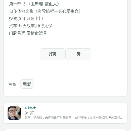
第一部书:《卫斯理-蓝血人》
自传体散文集《奇异旅程—真心爱生命》
投资项目:旺角卡门
汽车:烈火战车,神行太保
门牌号码:爱情命运号
打赏
赞
电影
标签：
本文作者
罗 哲
分享生活点滴，内容问题可与我联系。 斜杆青年：资深产品经理/网站工程师/科技爱好者/新媒体运营/自媒体写作人